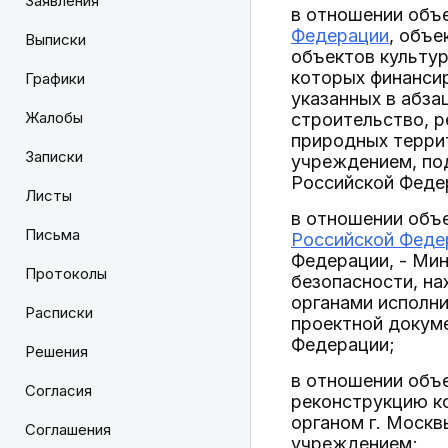
Заявления
в отношении объек
Федерации
, объе
Выписки
объектов культур
которых финанси
Графики
указанных в абза
Жалобы
строительство, 
природных терри
Записки
учреждением, по
Российской Феде
Листы
в отношении объек
Письма
Российской Феде
Федерации, - Ми
Протоколы
безопасности, на
органами исполн
Расписки
проектной докум
Федерации;
Решения
в отношении объе
Согласия
реконструкцию ко
органом г. Моск
Соглашения
учреждением;