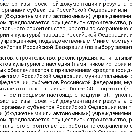
 экспертизы проектной документации и результат
 органами субъектов Российской Федерации или 
и (бюджетными или автономными) учреждениями 
ром предполагается осуществить строительство, 
итального строительства, работы по сохранению 
ории и культуры) народов Российской Федерации,
 учреждением, подведомственным Министерству 
зяйства Российской Федерации (по выбору заявит
ктов, строительство, реконструкция, капитальный
тов культурного наследия (памятников истории и
ых обеспечивается с привлечением средств юриди
ъектами Российской Федерации, муниципальными о
 Федерации, субъектов Российской Федерации, му
итале которых составляет более 50 процентов (за
 пятом и седьмом настоящего подпункта), - упол
 экспертизы проектной документации и результат
 органами субъектов Российской Федерации или 
и (бюджетными или автономными) учреждениями 
ром предполагается осуществить строительство, 
итального строительства, работы по сохранению 
ории и культуры) народов Российской Федерации,