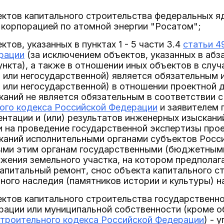
ктов капитального строительства федеральных яд
корпорацией по атомной энергии "Росатом";
тов, указанных в пунктах 1 - 5 части 3.4
статьи 4
рации
(за исключением объектов, указанных в абз
нкта), а также в отношении иных объектов в случ
 или негосударственной) является обязательным 
 или негосударственной) в отношении проектной д
аний не является обязательным в соответствии с 
ого кодекса Российской Федерации
и заявителем 
нтации и (или) результатов инженерных изысканий
 на проведение государственной экспертизы прое
каний исполнительными органами субъектов Росс
ми этим органам государственными (бюджетным
жения земельного участка, на котором предполаг
апитальный ремонт, снос объекта капитального с
ного наследия (памятников истории и культуры) 
ктов капитального строительства государственн
ации или муниципальной собственности (кроме объ
строительного кодекса Российской Федерации
) - 