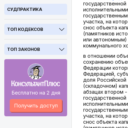
государственной
СУДПРАКТИКА
исполнительными
государственным
участка, на кото
снос объекта кап
ТОП КОДЕКСОВ
(памятников ист
или автономным)
коммунального хо
ТОП ЗАКОНОВ
в отношении объе
сохранению объек
Федерации котор
Федерацией, суб
доля Российской
(складочном) кап
абзацах втором -
Бесплатно на 2 дня
государственной
исполнительными
Получить доступ
государственным
участка, на кото
снос объекта кап
(памятников ист