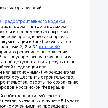
ерных организаций -
9 Градостроительного кодекса
ацах втором - пятом и восьмом
ае, если проведение экспертизы
или если проведение экспертизы
окументации и (или) результатов
частями 2, 3 и 3.1
статьи 49
принято решение о направлении
 на государственную экспертизу, -
ктной документации и результатов
ийской Федерации или
и или автономными) учреждениями
ается осуществить строительство,
троительства, работы по сохранению
народов Российской Федерации;
ой собственности субъектов
ектов, указанных в пункте 5.1 части
уполномоченными на проведение