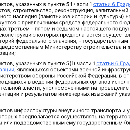
тов, указанных в пункте 5.1 части 1
статьи 6 Гра
ктов, строительство, реконструкция, капитальный
ного наследия (памятников истории и культуры) 
руется с привлечением средств федерального бюд
цах третьем - пятом и седьмом настоящего подпун
реконструкцию которых предполагается осуществл
торий федерального значения, - государственны
дведомственным Министерству строительства и 
рации;
тов, указанных в пункте 5(1) части 1
статьи 6 Гр
рации
, являющихся объектами военной инфрастр
нистерством обороны Российской Федерации, в о
ходящихся в ведении федеральных органов исполн
ительной власти, уполномоченными на проведение
ентации и результатов инженерных изысканий ука
ктов инфраструктуры внеуличного транспорта и у
торых предполагается осуществлять на территор
вы или подведомственным ему государственным 