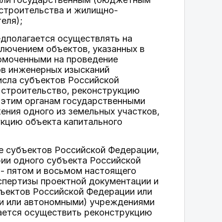
строительства и жилищно-
еля);
едполагается осуществлять на
ключением объектов, указанных в
номоченными на проведение
ов инженерных изысканий
исла субъектов Российской
 строительство, реконструкцию
 этим органам государственными
ния одного из земельных участков,
укцию объекта капитального
е субъектов Российской Федерации,
ии одного субъекта Российской
 - пятом и восьмом настоящего
спертизы проектной документации и
ъектов Российской Федерации или
и или автономными) учреждениями
гается осуществить реконструкцию