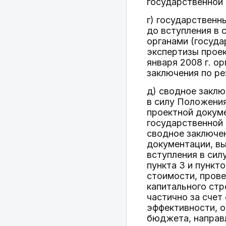
государственной 
г) государственн
до вступления в
органами (госуд
экспертизы проек
января 2008 г. о
заключения по ре
д) сводное заклю
в силу Положени
проектной докум
государственной 
сводное заключен
документации, в
вступления в сил
пункта 3 и пункт
стоимости, прове
капитального стр
частично за сче
эффективности, о
бюджета, направ