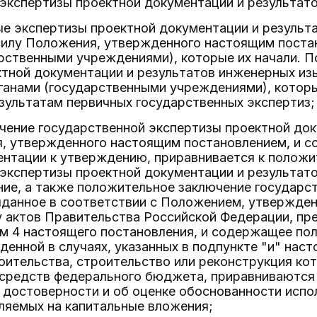
экспертизы проектной документации и результат
ые экспертизы проектной документации и результ
 силу Положения, утвержденного настоящим пост
арственными учреждениями), которые их начали. 
тной документации и результатов инженерных изы
рганами (государственными учреждениями), кото
зультатам первичных государственных экспертиз;
чение государственной экспертизы проектной док
я, утвержденного настоящим постановлением, и 
ентации к утверждению, приравнивается к полож
экспертизы проектной документации и результато
ие, а также положительное заключение государс
ыданное в соответствии с Положением, утвержде
у актов Правительства Российской Федерации, п
ом 4 настоящего постановления, и содержащее п
денной в случаях, указанных в подпункте "и" нас
оительства, строительство или реконструкция ко
т средств федерального бюджета, приравниваются
 достоверности и об оценке обоснованности исп
ляемых на капитальные вложения;