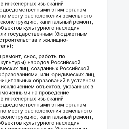
ов инженерных изысканий
подведомственными этим органам
по месту расположения земельного
реконструкцию, капитальный ремонт,
объектов культурного наследия
 или государственным (бюджетным
строительства и жилищно-
еля);
 ремонт, снос, работы по
 культуры) народов Российской
ческих лиц, созданных Российской
бразованиями, или юридических лиц,
ниципальных образований в уставном
 исключением объектов, указанных в
номоченными на проведение
ов инженерных изысканий
подведомственными этим органам
по месту расположения земельного
реконструкцию, капитальный ремонт,
объектов культурного наследия
 или государственным (бюджетным