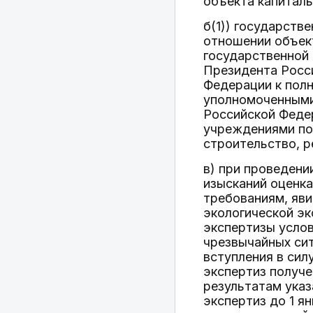
объекта капиталь
б(1)) государств
отношении объект
государственной 
Президента Росс
Федерации к полн
уполномоченными
Российской Феде
учреждениями по
строительство, р
в) при проведени
изысканий оценка
требованиям, яв
экологической эк
экспертизы услов
чрезвычайных сит
вступления в сил
экспертиз получ
результатам указ
экспертиз до 1 я