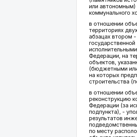
или автономным)
коммунального хо
в отношении объе
территориях двух
абзацах втором -
государственной
исполнительными
Федерации, на т
объектов, указа
(бюджетными или
на которых предп
строительства (п
в отношении объе
реконструкцию к
Федерации (за ис
подпункта), - уп
результатов инж
подведомственны
по месту располо