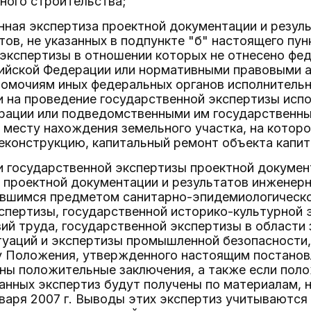
ного строительства;
енная экспертиза проектной документации и резул
ов, не указанных в подпункте "б" настоящего пун
экспертизы в отношении которых не отнесено фе
ийской Федерации или нормативными правовыми а
омочиям иных федеральных органов исполнительно
 на проведение государственной экспертизы исп
рации или подведомственными им государственн
 месту нахождения земельного участка, на котор
еконструкцию, капитальный ремонт объекта капит
и государственной экспертизы проектной докумен
 проектной документации и результатов инженерн
ившимся предметом санитарно-эпидемиологическо
спертизы, государственной историко-культурной 
ий труда, государственной экспертизы в области
уаций и экспертизы промышленной безопасности, 
у Положения, утвержденного настоящим постанов
ены положительные заключения, а также если пол
анных экспертиз будут получены по материалам, 
нваря 2007 г. Выводы этих экспертиз учитываются