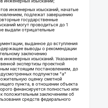
ов инженерных изысканий;
атов инженерных изысканий, начатые
ановлением, подлежат завершению
Повторные государственные
сканий могут проводиться до 1
рые выдали отрицательные
ументации, выданное до вступления
содержащее выводы о рекомендации
ительному заключению
в инженерных изысканий. Указанное
твенной экспертизы проектной
нным настоящим постановлением, до
редусмотренных подпунктом "а"
оложительную оценку сметной
тоящего пункта, в отношении объекта
торого финансируется полностью или
 к положительным заключениям об
ользования средств федерального