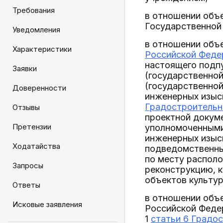
Требования
в отношении объе
Государственной 
Уведомления
в отношении объек
Характеристики
Российской Феде
настоящего подпу
Заявки
(государственной
(государственной
Доверенности
инженерных изыск
Градостроительн
Отзывы
проектной докуме
Претензии
уполномоченными
инженерных изыс
Ходатайства
подведомственны
по месту располо
Запросы
реконструкцию, к
объектов культур
Ответы
в отношении объе
Исковые заявления
Российской Федер
1
статьи 6 Градо