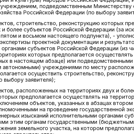
 учреждением, подведомственным Министерству 
зяйства Российской Федерации (по выбору заявит
ктов, строительство, реконструкцию которых пр
 и более субъектов Российской Федерации (за ис
 пятом и восьмом настоящего подпункта), - упол
 экспертизы проектной документации и результат
 органами субъектов Российской Федерации (из ч
ерриториях которых предполагается осуществлять
нных в настоящем абзаце) или подведомственными
 автономными) учреждениями по месту расположе
олагается осуществить строительство, реконстр
о выбору заявителя);
ктов, расположенных на территориях двух и боле
оторых предполагается осуществлять на территор
ключением объектов, указанных в абзацах втором
олномоченными на проведение государственной эк
енерных изысканий исполнительными органами суб
ми этим органам государственными (бюджетным
жения земельного участка, на котором предпола