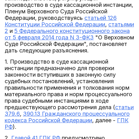
производство в суде кассационной инстанции,
Пленум Верховного Суда Российской
Федерации, руководствуясь
статьей 126
Конституции Российской Федерации
,
статьями
2
и
5 Федерального конституционного закона
от 5 февраля 2014 года N 3-ФКЗ
"О Верховном
Суде Российской Федерации", постановляет
дать следующие разъяснения.
1. Производство в суде кассационной
инстанции предназначено для проверки
законности вступивших в законную силу
судебных постановлений, установления
правильности применения и толкования норм
материального права и норм процессуального
права судебными инстанциями в ходе
предшествующего рассмотрения дела (
статьи
379.6
,
390.13 Гражданского процессуального
кодекса Российской Федерации
, далее -
ГПК
РФ
).
2.
Главой 41 ГПК РФ
предусмотрено