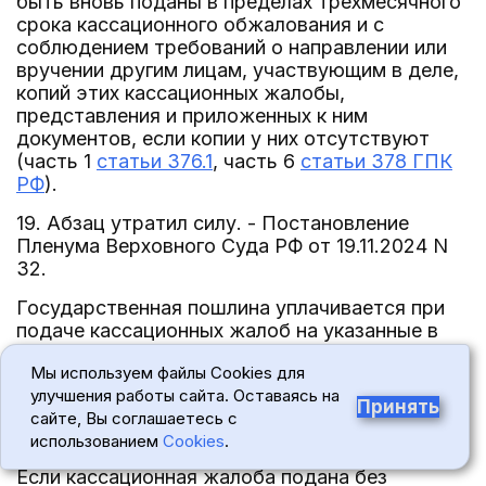
быть вновь поданы в пределах трехмесячного
срока кассационного обжалования и с
соблюдением требований о направлении или
вручении другим лицам, участвующим в деле,
копий этих кассационных жалобы,
представления и приложенных к ним
документов, если копии у них отсутствуют
(часть 1
статьи 376.1
, часть 6
статьи 378 ГПК
РФ
).
19. Абзац утратил силу. - Постановление
Пленума Верховного Суда РФ от 19.11.2024 N
32.
Государственная пошлина уплачивается при
подаче кассационных жалоб на указанные в
части 2
статьи 377 ГПК РФ
судебные
Мы используем файлы Cookies для
постановления.
улучшения работы сайта. Оставаясь на
Принять
Абзац утратил силу. - Постановление Пленума
сайте, Вы соглашаетесь с
Верховного Суда РФ от 19.11.2024 N 32.
использованием
Cookies
.
Если кассационная жалоба подана без