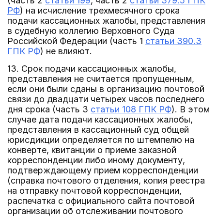
(часть 2
статьи 199
, часть 2
статьи 379.5 ГПК
РФ
) на исчисление трехмесячного срока
подачи кассационных жалобы, представления
в судебную коллегию Верховного Суда
Российской Федерации (часть 1
статьи 390.3
ГПК РФ
) не влияют.
13. Срок подачи кассационных жалобы,
представления не считается пропущенным,
если они были сданы в организацию почтовой
связи до двадцати четырех часов последнего
дня срока (часть 3
статьи 108 ГПК РФ
). В этом
случае дата подачи кассационных жалобы,
представления в кассационный суд общей
юрисдикции определяется по штемпелю на
конверте, квитанции о приеме заказной
корреспонденции либо иному документу,
подтверждающему прием корреспонденции
(справка почтового отделения, копия реестра
на отправку почтовой корреспонденции,
распечатка с официального сайта почтовой
организации об отслеживании почтового