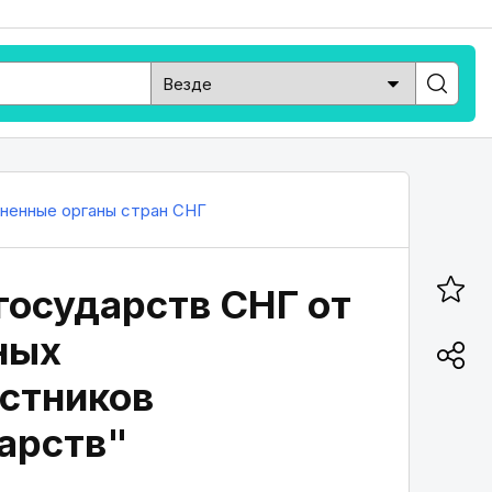
ненные органы стран СНГ
государств СНГ от
ных
астников
арств"