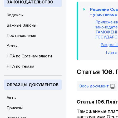
ЗАКОНОДАТЕЛЬСТВО
Решение Сове
- участнико
Кодексы
Приложени
Важные Законы
законодате
ТАМОЖЕНН
Постановления
ГОСУДАРС
Раздел II
Указы
Глава
НПА по Органам власти
НПА по темам
Статья 106.
ОБРАЗЦЫ ДОКУМЕНТОВ
Весь документ
Акты
Статья 106. Пл
Приказы
Таможенные плат
настоящими Осно