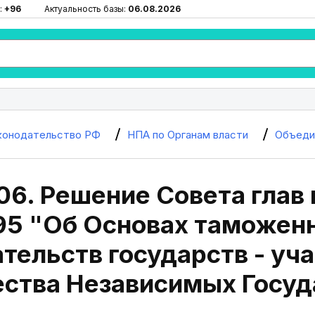
:
+96
Актуальность базы:
06.08.2026
конодательство РФ
НПА по Органам власти
Объеди
06. Решение Совета глав 
995 "Об Основах таможен
тельств государств - уч
ства Независимых Госуд