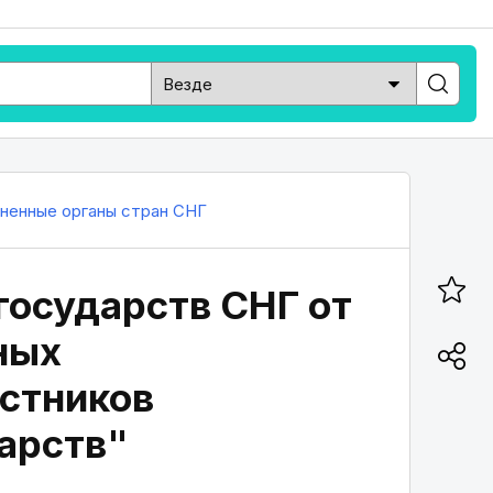
ненные органы стран СНГ
государств СНГ от
ных
астников
арств"