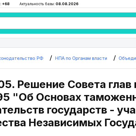
:
+68
Актуальность базы:
08.08.2026
конодательство РФ
НПА по Органам власти
Объеди
05. Решение Совета глав 
995 "Об Основах таможен
тельств государств - уч
ства Независимых Госуд