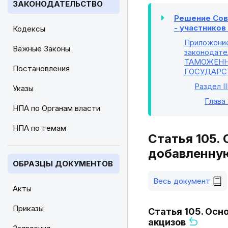
ЗАКОНОДАТЕЛЬСТВО
Решение Сове
- участнико
Кодексы
Приложени
Важные Законы
законодате
ТАМОЖЕНН
Постановления
ГОСУДАРС
Раздел II
Указы
Глава
НПА по Органам власти
НПА по темам
Статья 105.
добавленную
ОБРАЗЦЫ ДОКУМЕНТОВ
Весь документ
Акты
Приказы
Статья 105. Осн
акцизов