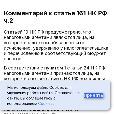
Комментарий к статье 161
НК РФ
ч.2
Статьей 19 НК РФ предусмотрено, что
налоговыми агентами являются лица, на
которых возложены обязанности по
исчислению, удержанию у налогоплательщика
и перечислению в соответствующий бюджет
налогов.
В соответствии с пунктом 1 статьи 24 НК РФ
налоговыми агентами признаются лица, на
которых в соответствии с НК РФ возложены
обязанности по исчислению, удержанию и
Мы используем файлы Cookies для
перечислению в бюджет налогов.
улучшения работы сайта. Оставаясь на
Принять
Из пункта 2 статьи 24 НК РФ следует, что
сайте, Вы соглашаетесь с
налоговые агенты имеют те же права, что и
использованием
Cookies
.
налогоплательщики, если иное не