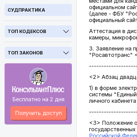
местами для канд
официальном сай
СУДПРАКТИКА
(далее - ФБУ "Ро
официальный сайт
Аттестация в ди
ТОП КОДЕКСОВ
камеры, микрофо
3. Заявление на 
ТОП ЗАКОНОВ
"Росавтотранс" 
-------------------
<2> Абзац двадца
1) в форме элек
системы "Единый 
Бесплатно на 2 дня
личного кабинета
-------------------
Получить доступ
<3> Положение о
государственных 
Российской Федер