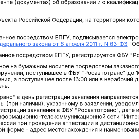
енте (документах) об образовании и о квалификаци
бъекта Российской Федерации, на территории кот
данное посредством ЕПГУ, подписывается электро
дерального закона от 6 апреля 2011 г. N 63-ФЗ
"Об
данное посредством ЕПГУ, регистрируется ФБУ "Ро
ное на бумажном носителе посредством заказного
ручении, поступившее в ФБУ "Росавтотранс" до 16
ения, а поступившее после 16:00 или в нерабочий 
ень.
ранс" в день регистрации заявления направляется
ы (при наличии), указанному в заявлении, уведомл
гистрации заявления в ФБУ "Росавтотранс", дате 
информационно-телекоммуникационной сети "Интер
ессии при проведении аттестации в дистанционно
ой форме - адрес местонахождения и наименовани