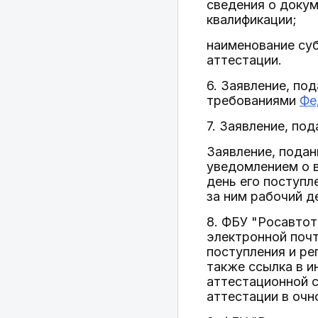
сведения о докум
квалификации;
наименование су
аттестации.
6. Заявление, по
требованиями
Фе
7. Заявление, по
Заявление, подан
уведомлением о в
день его поступл
за ним рабочий д
8. ФБУ "Росавтот
электронной почт
поступления и ре
также ссылка в 
аттестационной с
аттестации в очн