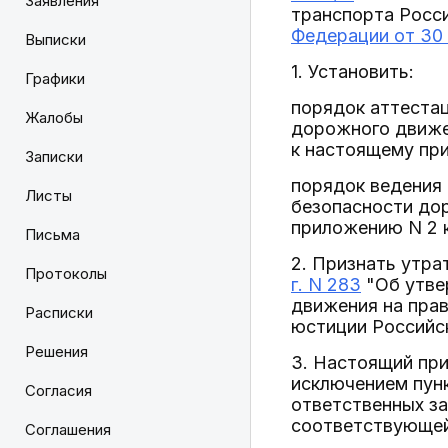
Заявления
транспорта Росс
Федерации от 30 
Выписки
1. Установить:
Графики
порядок аттестац
Жалобы
дорожного движе
к настоящему при
Записки
порядок ведения 
Листы
безопасности до
приложению N 2 
Письма
2. Признать утр
Протоколы
г. N 283
"Об утве
движения на пра
Расписки
юстиции Российск
Решения
3. Настоящий прик
исключением пунк
Согласия
ответственных за
соответствующей 
Соглашения