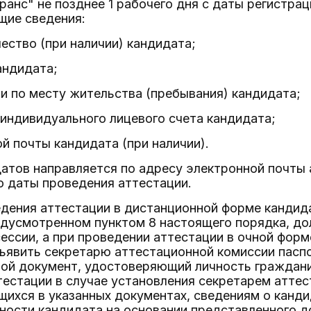
ранс" не позднее 1 рабочего дня с даты регистрац
щие сведения:
чество (при наличии) кандидата;
андидата;
и по месту жительства (пребывания) кандидата;
индивидуального лицевого счета кандидата;
й почты кандидата (при наличии).
датов направляется по адресу электронной почты
о даты проведения аттестации.
ведения аттестации в дистанционной форме кандида
едусмотренном пунктом 8 настоящего порядка, до
ессии, а при проведении аттестации в очной форме
дъявить секретарю аттестационной комиссии пасп
ной документ, удостоверяющий личность граждан
тестации в случае установления секретарем атте
ихся в указанных документах, сведениям о канди
ности кандидата на основании представленного д