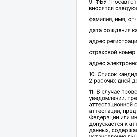
9. ФБУ "Росавтот
вносятся следую
фамилия, имя, от
дата рождения к
адрес регистраци
страховой номер 
адрес электронно
10. Список канди
2 рабочих дней д
11. В случае про
уведомлении, пр
аттестационной с
аттестации, пре
Федерации или и
допускается к ат
данных, содержащ
установления лич