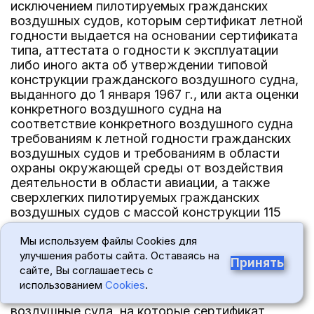
исключением пилотируемых гражданских
воздушных судов, которым сертификат летной
годности выдается на основании сертификата
типа, аттестата о годности к эксплуатации
либо иного акта об утверждении типовой
конструкции гражданского воздушного судна,
выданного до 1 января 1967 г., или акта оценки
конкретного воздушного судна на
соответствие конкретного воздушного судна
требованиям к летной годности гражданских
воздушных судов и требованиям в области
охраны окружающей среды от воздействия
деятельности в области авиации, а также
сверхлегких пилотируемых гражданских
воздушных судов с массой конструкции 115
килограммов и менее;
Мы используем файлы Cookies для
беспилотных авиационных систем и (или) их
улучшения работы сайта. Оставаясь на
Принять
элементов, за исключением беспилотных
сайте, Вы соглашаетесь с
авиационных систем и (или) их элементов,
использованием
Cookies
.
включающих в себя беспилотные гражданские
воздушные суда, на которые сертификат