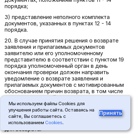
порядка;
3) представление неполного комплекта
документов, указанных в пунктах 12 - 14
порядка.
20. В случае принятия решения о возврате
заявления и прилагаемых документов
заявителю или его уполномоченному
представителю в соответствии с пунктом 19
порядка уполномоченный орган в день
окончания проверки должен направить
уведомление о возврате заявления и
прилагаемых документов с мотивированным
обоснованием причин возврата, в том числе
перечнем сведений, которые признаны
неполными или недостоверными, и (или) не
Мы используем файлы Cookies для
соответствующими положениям пунктов 11 -
улучшения работы сайта. Оставаясь на
Принять
14 порядка, с указанием недостающих
сайте, Вы соглашаетесь с
документов, которые являются основанием
использованием
Cookies
.
для возврата: