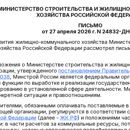
МИНИСТЕРСТВО СТРОИТЕЛЬСТВА И ЖИЛИЩН
ХОЗЯЙСТВА РОССИЙСКОЙ ФЕДЕ
ПИСЬМО
от 27 апреля 2026 г. N 24832-Д
вития жилищно-коммунального хозяйства Министе
озяйства Российской Федерации рассмотрел письм
ложения о Министерстве строительства и жилищн
рации, утвержденного
постановлением Правитель
1038
, Минстрой России является федеральным орг
функции по выработке и реализации государствен
ированию в установленной сфере деятельности. М
нкретной ситуации и правоотношениям.
бителями, обязанными оплачивать поставляемые 
щей организации, регулируются в соответствии с
кой Федерации
(далее -
ЖК РФ
) и положениями ча
: в части расчетов за коммунальные ресурсы, п
раждан, которые оплачиваются потребителями в 