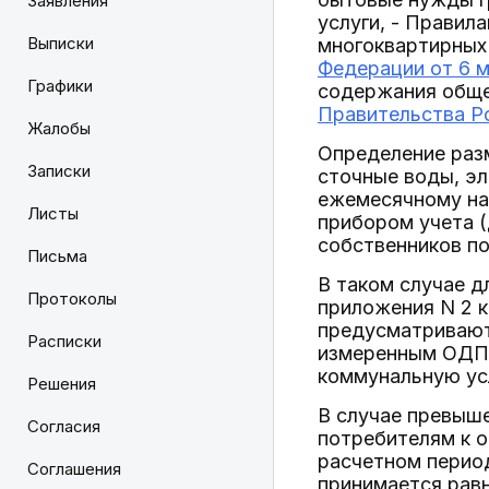
Заявления
услуги, - Правил
Выписки
многоквартирных
Федерации от 6 ма
Графики
содержания обще
Правительства Ро
Жалобы
Определение разм
Записки
сточные воды, эл
ежемесячному на
Листы
прибором учета (
собственников по
Письма
В таком случае 
Протоколы
приложения N 2 к
предусматривают
Расписки
измеренным ОДПУ
коммунальную ус
Решения
В случае превыше
Согласия
потребителям к о
расчетном период
Соглашения
принимается рав