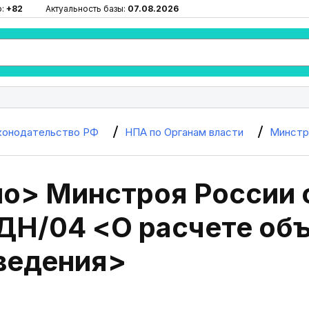
ю:
+82
Актуальность базы:
07.08.2026
конодательство РФ
НПА по Органам власти
Минстр
о> Минстроя России о
ДН/04 <О расчете об
ведения>