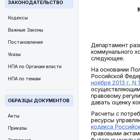
ЗАКОНОДАТЕЛЬСТВО
Кодексы
Важные Законы
Постановления
Департамент раз
коммунального х
Указы
следующее.
НПА по Органам власти
На основании По
Российской Феде
НПА по темам
ноября 2013 г. N 
осуществляющим 
правовому регул
ОБРАЗЦЫ ДОКУМЕНТОВ
давать оценку ко
Расчеты с потре
Акты
ресурсы управляю
кодекса Российс
Приказы
правовыми актами
бытовые нужды г