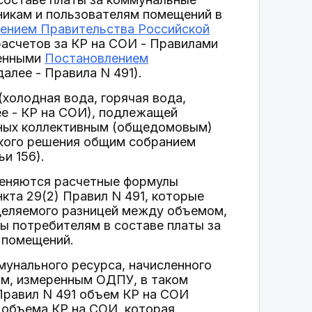
никам и пользователям помещений в
ением Правительства Российской
 расчетов за КР на СОИ - Правилами
денными
Постановлением
далее - Правила N 491).
холодная вода, горячая вода,
ее - КР на СОИ), подлежащей
нных коллективным (общедомовым)
акого решения общим собранием
и 156).
меняются расчетные формулы
кта 29(2) Правил N 491, которые
деляемого разницей между объемом,
 потребителям в составе платы за
 помещений.
мунального ресурса, начисленного
ом, измеренным ОДПУ, в таком
 Правил N 491 объем КР на СОИ
 объема КР на СОИ, которая