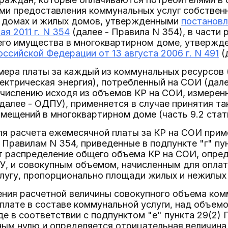
ами предоставления коммунальных услуг собствен
 домах и жилых домов, утвержденными
постановл
я 2011 г. N 354
(далее - Правила N 354), в части
го имущества в многоквартирном доме, утверж
ссийской Федерации от 13 августа 2006 г. N 491
(
ера платы за каждый из коммунальных ресурсов (
ектрическая энергия), потребленный на СОИ (дал
числению исходя из объемов КР на СОИ, измере
далее - ОДПУ), применяется в случае принятия т
мещений в многоквартирном доме (часть 9.2 стать
для расчета ежемесячной платы за КР на СОИ при
 Правилам N 354, приведенные в подпункте "г" пун
 распределение общего объема КР на СОИ, опре
, и совокупным объемом, начисленным для оплаты
лугу, пропорционально площади жилых и нежилых
ния расчетной величины совокупного объема ком
плате в составе коммунальной услуги, над объем
е в соответствии с подпунктом "е" пункта 29(2)
ным нулю и определяется отрицательная величина