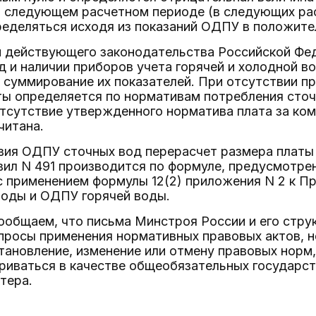
в следующем расчетном периоде (в следующих рас
еделяться исходя из показаний ОДПУ в положите
й действующего законодательства Российской Фе
д и наличии приборов учета горячей и холодной 
 суммирование их показателей. При отсутствии пр
ы определяется по нормативам потребления сточн
отсутствие утвержденного норматива плата за ко
читана.
вия ОДПУ сточных вод перерасчет размера платы 
вил N 491 производится по формуле, предусмотре
с применением формулы 12(2) приложения N 2 к Пр
оды и ОДПУ горячей воды.
общаем, что письма Минстроя России и его стру
просы применения нормативных правовых актов, н
тановление, изменение или отмену правовых норм
риваться в качестве общеобязательных государст
тера.