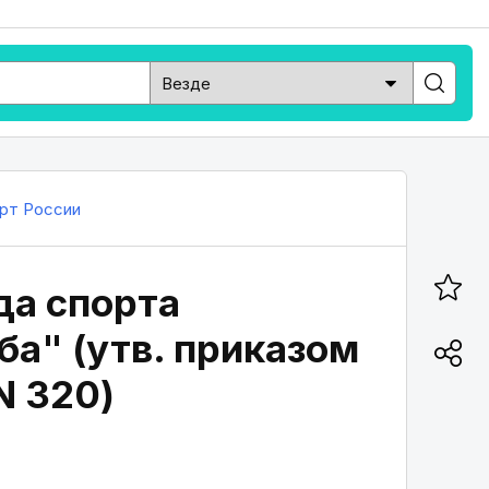
рт России
да спорта
а" (утв. приказом
N 320)