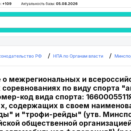
ю:
+109
Актуальность базы:
05.08.2026
конодательство РФ
НПА по Органам власти
Минспо
 о межрегиональных и всероссий
 соревнованиях по виду спорта "
омер-код вида спорта: 1660005511
х, содержащих в своем наименова
ы" и "трофи-рейды" (утв. Минспо
ской общественной организацией