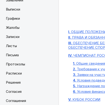
Заявления
Выписки
Графики
Жалобы
I.
ОБЩИЕ ПОЛОЖЕН
Записки
II.
ПРАВА И ОБЯЗАН
III.
ОБЕСПЕЧЕНИЕ БЕ
Листы
ОБЕСПЕЧЕНИЕ СПО
Письма
IV.
ЧЕМПИОНАТ РОС
1.
Общие сведения 
Протоколы
2.
Требования к уч
Расписки
3.
Заявки на участ
4.
Условия подведе
Решения
5.
Награждение по
Согласия
6.
Условия финанс
V.
КУБОК РОССИИ
Соглашения