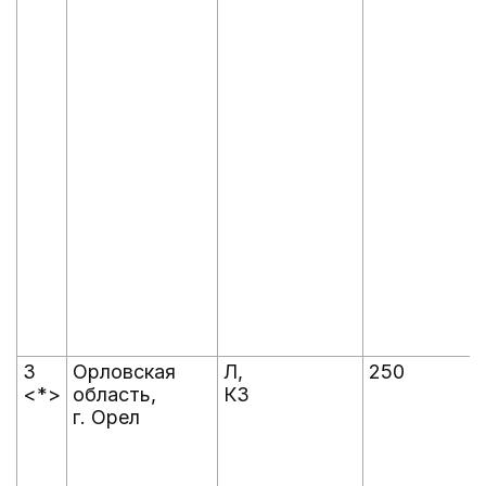
3
Орловская
Л,
250
<*>
область,
КЗ
г. Орел