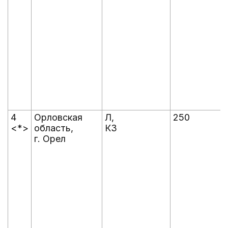
4
Орловская
Л,
250
<*>
область,
КЗ
г. Орел