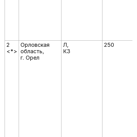
2
Орловская
Л,
250
<*>
область,
КЗ
г. Орел