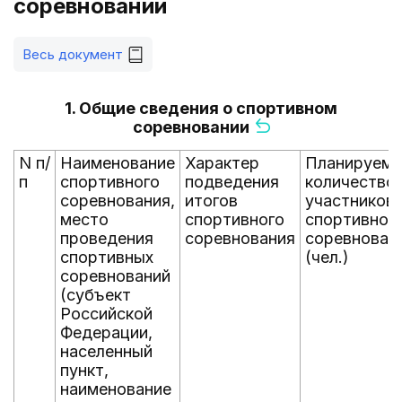
соревновании
Весь документ
1. Общие сведения о спортивном
соревновании
N п/
Наименование
Характер
Планируем
п
спортивного
подведения
количество
соревнования,
итогов
участников
место
спортивного
спортивног
проведения
соревнования
соревнован
спортивных
(чел.)
соревнований
(субъект
Российской
Федерации,
населенный
пункт,
наименование