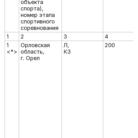
объекта
спорта),
номер этапа
спортивного
соревнования
1
2
3
4
1
Орловская
Л,
200
<*>
область,
КЗ
г. Орел