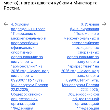
место), награждаются кубками Минспорта
России.
4. Условия
6. Условия
подведения итогов
финансирования
"Положение о
"Положение о
межрегиональных и
межрегиональных и
всероссийских
всероссийских
официальных
официальных
спортивных
спортивных
соревнованиях по
соревнованиях по
виду спорта
виду спорта
"армрестлинг" на
"армрестлинг" на
2026 год. Номер-код
2026 год. Номер-код
вида спорта
вида спорта
0990001411Я" (утв.
0990001411Я" (утв.
Минспортом России
Минспортом России
22.12.2025,
22.12.2025,
Общероссийской
Общероссийской
общественной
общественной
организацией
организацией
"Федерация
"Федерация