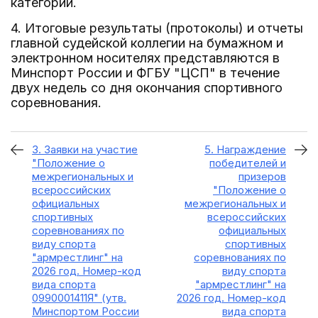
категории.
4. Итоговые результаты (протоколы) и отчеты
главной судейской коллегии на бумажном и
электронном носителях представляются в
Минспорт России и ФГБУ "ЦСП" в течение
двух недель со дня окончания спортивного
соревнования.
3. Заявки на участие
5. Награждение
"Положение о
победителей и
межрегиональных и
призеров
всероссийских
"Положение о
официальных
межрегиональных и
спортивных
всероссийских
соревнованиях по
официальных
виду спорта
спортивных
"армрестлинг" на
соревнованиях по
2026 год. Номер-код
виду спорта
вида спорта
"армрестлинг" на
0990001411Я" (утв.
2026 год. Номер-код
Минспортом России
вида спорта