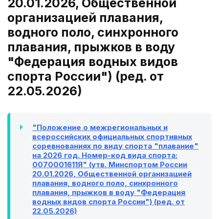
20.01.2026, Общественной
организацией плавания,
водного поло, синхронного
плавания, прыжков в воду
"Федерация водных видов
спорта России") (ред. от
22.05.2026)
"Положение о межрегиональных и
всероссийских официальных спортивных
соревнованиях по виду спорта "плавание"
на 2026 год. Номер-код вида спорта:
0070001611Я" (утв. Минспортом России
20.01.2026, Общественной организацией
плавания, водного поло, синхронного
плавания, прыжков в воду "Федерация
водных видов спорта России") (ред. от
22.05.2026)