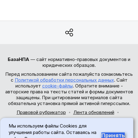
БазаНПА
— сайт нормативно-правовых документов и
юридических образцов.
Перед использованием сайта пожалуйста ознакомьтесь
с
Политикой обработки персональных данных
. Сайт
использует
cookie-файлы
. Обратите внимание -
авторские права на тексты статей и формы документов
защищены. При цитировании материалов сайта
обязательна установка прямой активной гиперссылки.
Правовой рубрикатор
Лента обновлений
Обратная связь
Мы используем файлы Cookies для
© 2017-2026
улучшения работы сайта. Оставаясь на
Принять