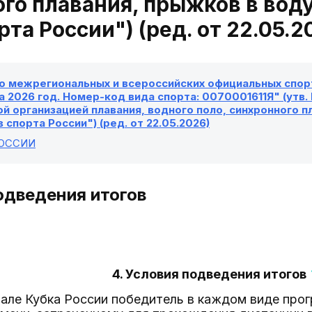
го плавания, прыжков в вод
рта России") (ред. от 22.05.2
о межрегиональных и всероссийских официальных спорт
а 2026 год. Номер-код вида спорта: 0070001611Я" (утв.
 организацией плавания, водного поло, синхронного п
 спорта России") (ред. от 22.05.2026)
РОССИИ
подведения итогов
4. Условия подведения итогов
инале Кубка России победитель в каждом виде пр