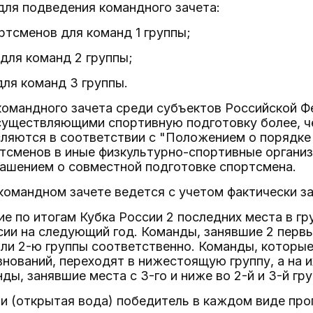
для подведения командного зачета:
ортсменов для команд 1 группы;
 для команд 2 группы;
для команд 3 группы.
омандного зачета среди субъектов Российской Фе
существляющими спортивную подготовку более, ч
сляются в соответствии с "Положением о порядке
тсменов в иные физкультурно-спортивные организ
лашением о совместной подготовке спортсмена.
командном зачете ведется с учетом фактически з
е по итогам Кубка России 2 последних места в г
сии на следующий год. Команды, занявшие 2 первых
или 2-ю группы соответственно. Команды, которые
нований, переходят в нижестоящую группу, а на 
ды, занявшие места с 3-го и ниже во 2-й и 3-й гр
ии (открытая вода) победитель в каждом виде пр