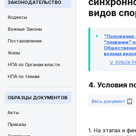
синхронно
ЗАКОНОДАТЕЛЬСТВО
видов спо
Кодексы
Важные Законы
"Положение 
Постановления
"плавание" н
Общественной
Указы
водных видов
V
. КУБОК 
НПА по Органам власти
НПА по темам
4. Условия 
ОБРАЗЦЫ ДОКУМЕНТОВ
Весь документ
Акты
Приказы
1. На этапах и ф