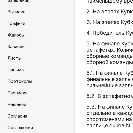
Заявления
наименьшему вре
2. На этапах Куб
Выписки
3. На этапах Куб
Графики
4. Победитель Ку
Жалобы
5. На финале Куб
Записки
эстафетах. Колич
сборные команды
Листы
сборной команды
Письма
5.1. На финале К
финальные заплыв
Протоколы
сильнейшие заплы
Расписки
5.2. В эстафетно
Решения
5.3. На финале К
отдельно в каждо
Согласия
спортсменами на 
таблице очков N 1
Соглашения