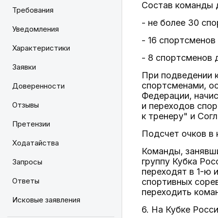
Состав команды 
Требования
- не более 30 сп
Уведомления
- 16 спортсменов
Характеристики
- 8 спортсменов 
Заявки
При подведении к
спортсменами, о
Доверенности
Федерации, начи
Отзывы
и переходов спор
к тренеру" и Сог
Претензии
Подсчет очков в 
Ходатайства
Команды, занявши
группу Кубка Рос
Запросы
переходят в 1-ю 
Ответы
спортивных сорев
переходить коман
Исковые заявления
6. На Кубке Росс