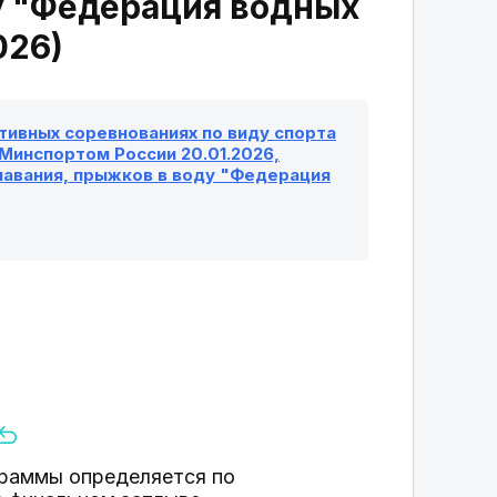
у "Федерация водных
026)
ивных соревнованиях по виду спорта
 Минспортом России 20.01.2026,
лавания, прыжков в воду "Федерация
ограммы определяется по