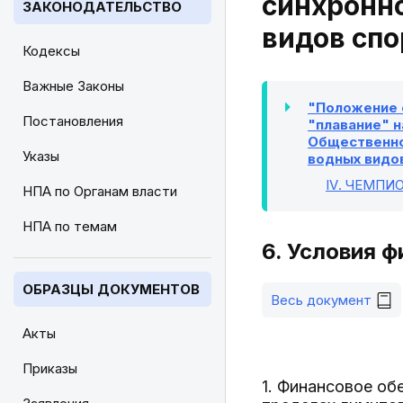
синхронно
ЗАКОНОДАТЕЛЬСТВО
видов спо
Кодексы
Важные Законы
"Положение 
Постановления
"плавание" н
Общественной
Указы
водных видов
IV
. ЧЕМПИ
НПА по Органам власти
НПА по темам
6. Условия 
ОБРАЗЦЫ ДОКУМЕНТОВ
Весь документ
Акты
Приказы
1. Финансовое об