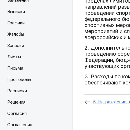
Заявления
пределах лимито
направлений разв
Выписки
проведении спорт
федерального бю
Графики
спортивных меро
мероприятий и с
Жалобы
всероссийских и
Записки
2. Дополнительно
проведению соре
Листы
Федерации, бюдж
участвующих орг
Письма
3. Расходы по ко
Протоколы
обеспечивают ко
Расписки
5. Награждение 
Решения
Согласия
Соглашения