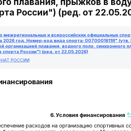
го плавания, прыжков в вод
рта России") (ред. от 22.05.2
о межрегиональных и всероссийских официальных спорт
а 2026 год. Номер-код вида спорта: 0070001611Я" (утв.
 организацией плавания, водного поло, синхронного п
 спорта России") (ред. от 22.05.2026)
ОНАТ РОССИИ
финансирования
6. Условия финансирования
еспечение расходов на организацию спортивных с