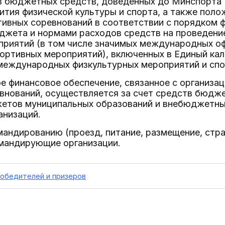
в бюджетных средств, доведенных до Минспорта Р
ития физической культуры и спорта, а также полож
ивных соревнований в соответствии с порядком ф
джета и нормами расходов средств на проведени
приятий (в том числе значимых международных о
портивных мероприятий), включенных в Единый ка
 международных физкультурных мероприятий и спо
е финансовое обеспечение, связанное с организа
внований, осуществляется за счет средств бюдж
етов муниципальных образований и внебюджетны
анизаций.
мандированию (проезд, питание, размещение, стр
мандирующие организации.
победителей и призеров