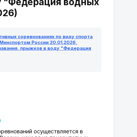
у "Федерация водных
026)
ивных соревнованиях по виду спорта
 Минспортом России 20.01.2026,
лавания, прыжков в воду "Федерация
оревнований осуществляется в