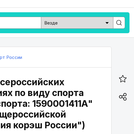
рт России
всероссийских
ях по виду спорта
порта: 1590001411А"
Общероссийской
ия корэш России")