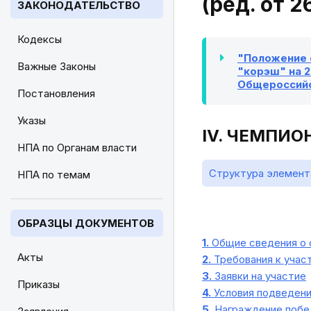
(ред. от 2
ЗАКОНОДАТЕЛЬСТВО
Кодексы
"Положение 
Важные Законы
"корэш" на 2
Общероссийс
Постановления
Указы
IV. ЧЕМПИО
НПА по Органам власти
Структура элемент
НПА по темам
ОБРАЗЦЫ ДОКУМЕНТОВ
1.
Общие сведения о 
Акты
2.
Требования к участ
3.
Заявки на участие
Приказы
4.
Условия подведени
5.
Награждение побед