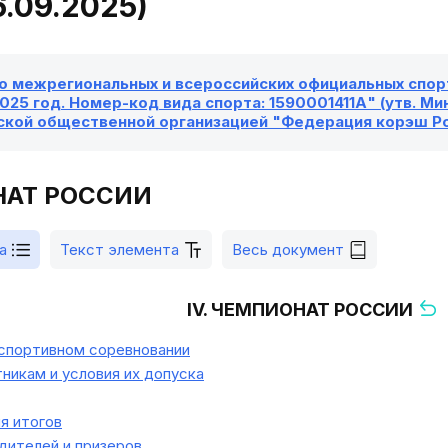
6.09.2025)
о межрегиональных и всероссийских официальных спорт
025 год. Номер-код вида спорта: 1590001411А" (утв. Мин
кой общественной организацией "Федерация корэш Росс
НАТ РОССИИ
а
Текст элемента
Весь документ
IV. ЧЕМПИОНАТ РОССИИ
спортивном соревновании
никам и условия их допуска
я итогов
ителей и призеров