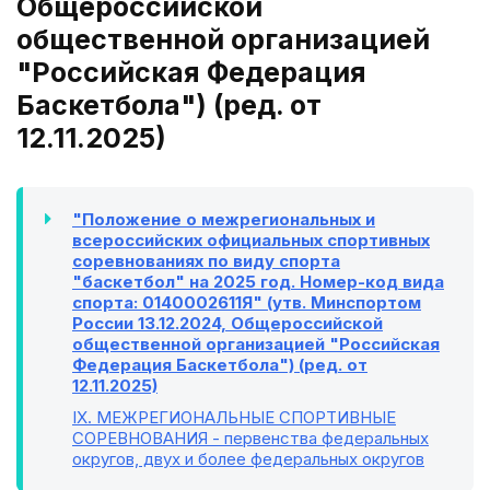
Общероссийской
общественной организацией
"Российская Федерация
Баскетбола") (ред. от
12.11.2025)
"Положение о межрегиональных и
всероссийских официальных спортивных
соревнованиях по виду спорта
"баскетбол" на 2025 год. Номер-код вида
спорта: 0140002611Я" (утв. Минспортом
России 13.12.2024, Общероссийской
общественной организацией "Российская
Федерация Баскетбола") (ред. от
12.11.2025)
IX
. МЕЖРЕГИОНАЛЬНЫЕ СПОРТИВНЫЕ
СОРЕВНОВАНИЯ - первенства федеральных
округов, двух и более федеральных округов