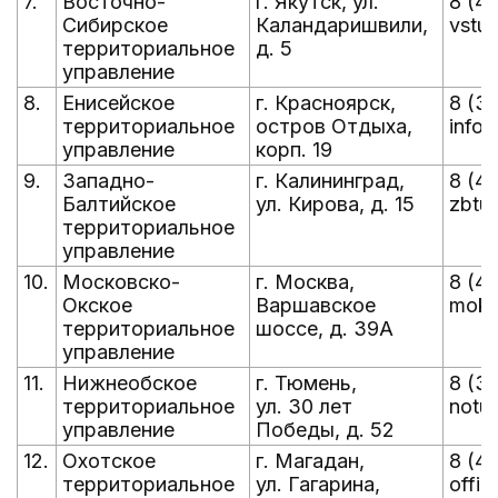
7.
Восточно-
г. Якутск, ул.
8 (4
Сибирское
Каландаришвили,
vstu@
территориальное
д. 5
управление
8.
Енисейское
г. Красноярск,
8 (3
территориальное
остров Отдыха,
info@
управление
корп. 19
9.
Западно-
г. Калининград,
8 (4
Балтийское
ул. Кирова, д. 15
zbtu@
территориальное
управление
10.
Московско-
г. Москва,
8 (49
Окское
Варшавское
mokt
территориальное
шоссе, д. 39А
управление
11.
Нижнеобское
г. Тюмень,
8 (3
территориальное
ул. 30 лет
notur
управление
Победы, д. 52
12.
Охотское
г. Магадан,
8 (4
территориальное
ул. Гагарина,
offi