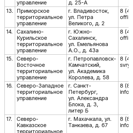
управление
д. 25-А
13.
Приморское
г. Владивосток,
8 (4
территориальное
ул. Петра
offic
управление
Великого, д. 2
14.
Сахалино-
г. Южно-
8 (4
Курильское
Сахалинск,
offic
территориальное
ул. Емельянова
управление
А.О., д. 43а
15.
Северо-
г. Петропавловск-
8 (4
Восточное
Камчатский,
svry
территориальное
ул. Академика
управление
Королева, д. 58
16.
Северо-Западное
г. Санкт-
8 (8
территориальное
Петербург,
info@
управление
ул. Александра
Блока, д. 3,
литер Б
17.
Северо-
г. Махачкала, ул.
8 (8
Кавказское
Танкаева, д. 67
info@
территориальное