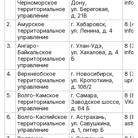
Черноморское
Дону,
info@
территориальное
ул. Береговая,
управление
д. 21В
2.
Амурское
г. Хабаровск,
8 (4
территориальное
ул. Ленина, д. 4
info@
управление
3.
Ангаро-
г. Улан-Удэ,
8 (3
Байкальское
ул. Хахалова, д. 4
info@
территориальное
Б
управление
4.
Верхнеобское
г. Новосибирск,
8 (3
территориальное
ул. Кропоткина,
uprav
управление
д. 106/2
5.
Волго-Камское
г. Самара,
8 (8
территориальное
Заводское шоссе,
VKam
управление
д. 64 Б
6.
Волго-Каспийское
г. Астрахань,
8 (85
территориальное
ул. Савушкина,
astra
управление
д. 1, литер Б