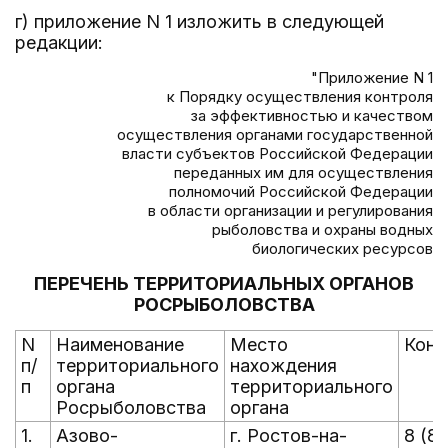
г) приложение N 1 изложить в следующей
редакции:
"Приложение N 1
к Порядку осуществления контроля
за эффективностью и качеством
осуществления органами государственной
власти субъектов Российской Федерации
переданных им для осуществления
полномочий Российской Федерации
в области организации и регулирования
рыболовства и охраны водных
биологических ресурсов
ПЕРЕЧЕНЬ ТЕРРИТОРИАЛЬНЫХ ОРГАНОВ
РОСРЫБОЛОВСТВА
N
Наименование
Место
Конт
п/
территориального
нахождения
п
органа
территориального
Росрыболовства
органа
1.
Азово-
г. Ростов-на-
8 (8