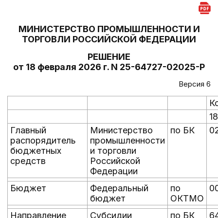
МИНИСТЕРСТВО ПРОМЫШЛЕННОСТИ И
ТОРГОВЛИ РОССИЙСКОЙ ФЕДЕРАЦИИ
РЕШЕНИЕ
от 18 февраля 2026 г. N 25-64727-02025-Р
Версия 6
К
1
Главный
Министерство
по БК
0
распорядитель
промышленности
бюджетных
и торговли
средств
Российской
Федерации
Бюджет
Федеральный
по
0
бюджет
ОКТМО
Направление
Субсидии
по БК
6