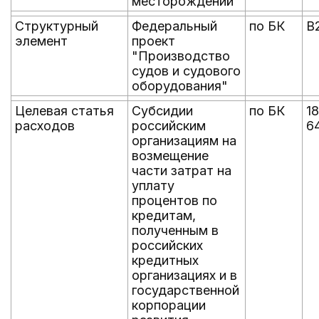
месторождений"
Структурный
Федеральный
по БК
В
элемент
проект
"Производство
судов и судового
оборудования"
Целевая статья
Субсидии
по БК
18
расходов
российским
6
организациям на
возмещение
части затрат на
уплату
процентов по
кредитам,
полученным в
российских
кредитных
организациях и в
государственной
корпорации