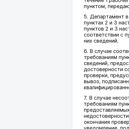
течение 1 рабоче
пунктом, переда
5. Департамент в
пунктах 2 и 3 на
пунктов 2 и 3 на
соответствии с п
них сведений.
6. В случае соот
требованиям пунк
сведений, предос
достоверности со
проверки, предус
вывоз, подписан
квалифицированн
7. В случае несо
требованиям пунк
предоставляемых 
недостоверности 
окончания провер
уведомление, по