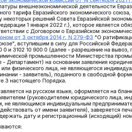
ой экономической комиссии от 14 сентября 2021 г.
латуры внешнеэкономической деятельности Евраз
ого тарифа Евразийского экономического союза, 
 некоторых решений Совета Евразийской экономи
едерации 1 января 2022 г.), которое является об
тветствии с Договором о Евразийском экономиче
ном от 3 октября 2014 г. N 279-ФЗ
"О ратификаци
юзе", вступившим в силу для Российской Федераци
0 0 и 3102 10 900 0 (далее - разрешение на вывоз
имической промышленности Министерства промыш
 - Департамент) на основании заявления юридиче
 или физического лица, не являющегося индивиду
нании - заявитель), поданного в свободной форм
те 3 настоящего Порядка.
тавляется на русском языке, оформляется на бланк
аявителем (руководителем юридического лица, и
м, не являющимся индивидуальным предпринимате
ействовать от имени заявителя), заверяется печа
держать дату и регистрационный (исходящий) ном
ываются: