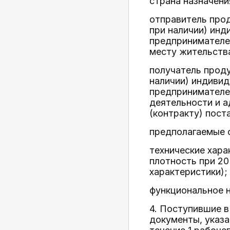
страна назначени
отправитель прод
при наличии) инд
предпринимателем
месту жительства
получатель проду
наличии) индивид
предпринимателем
деятельности и а
(контракту) пост
предполагаемые 
технические хара
плотность при 20
характеристики);
функциональное н
4. Поступившие 
документы, указа