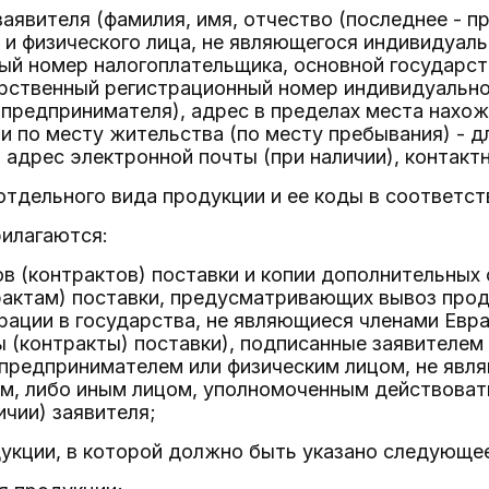
заявителя (фамилия, имя, отчество (последнее - п
 и физического лица, не являющегося индивидуал
ый номер налогоплательщика, основной государс
арственный регистрационный номер индивидуально
предпринимателя), адрес в пределах места нахож
и по месту жительства (по месту пребывания) - дл
 адрес электронной почты (при наличии), контакт
отдельного вида продукции и ее коды в соответс
рилагаются:
ов (контрактов) поставки и копии дополнительных 
рактам) поставки, предусматривающих вывоз прод
ации в государства, не являющиеся членами Евр
ы (контракты) поставки), подписанные заявителем
предпринимателем или физическим лицом, не яв
, либо иным лицом, уполномоченным действовать
ичии) заявителя;
дукции, в которой должно быть указано следующе