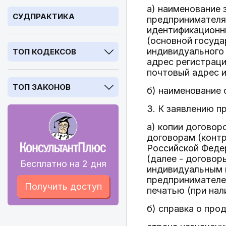
а) наименование 
СУДПРАКТИКА
предпринимателя
идентификационн
(основной госуд
индивидуального 
ТОП КОДЕКСОВ
адрес регистраци
почтовый адрес и
ТОП ЗАКОНОВ
б) наименование 
3. К заявлению п
а) копии договор
договорам (конт
Российской Федер
(далее - договор
Бесплатно на 2 дня
индивидуальным 
предпринимателем
Получить доступ
печатью (при нал
б) справка о про