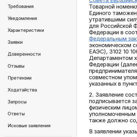
Совета Евразийск
Требования
Товарной номенк
Единого таможенн
Уведомления
утратившими силу
для Российской Ф
Характеристики
Федерации в соо
Федеральным зако
Заявки
экономическом со
ЕАЭС), 3102 10 10
Доверенности
Департаментом х
Федерации (далее
Отзывы
предпринимателя
совместном упоми
Претензии
указанных в пунк
Ходатайства
2. Заявление сос
подписывается з
Запросы
физическим лицо
Ответы
уполномоченным д
также должно со
Исковые заявления
В заявлении указ