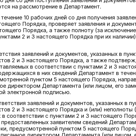
го дня со дня поступления заявлений и документ
ются на рассмотрение в Департамент.
 течение 10 рабочих дней со дня получения заявле
стоящего Порядка, проверяет заявления и докуме
стоящего Порядка, а также полноту (за исключени
унктами 2 и 3 настоящего Порядка при их наличи
ветствия заявлений и документов, указанных в пун
тов 2 и 3 настоящего Порядка, а также подтвер
тавляемых в соответствии с пунктами 2 и 3 насто
держащихся в них сведений Департамент в течени
мотренной пунктом 5 настоящего Порядка, напра
ное директором Департамента (или лицом, его за
ой электронной подписью.
ответствия заявлений и документов, указанных в п
тов 2 и 3 настоящего Порядка и (или) неполноты 
в соответствии с пунктами 2 и 3 настоящего Поряд
предоставленных заявителем сведений Департаме
ки, предусмотренной пунктом 5 настоящего Поря
дписанное директором Департамента (или лицом,