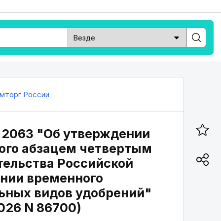
мторг России
N 2063 "Об утверждении
ого абзацем четвертым
тельства Российской
дении временного
льных видов удобрений"
026 N 86700)