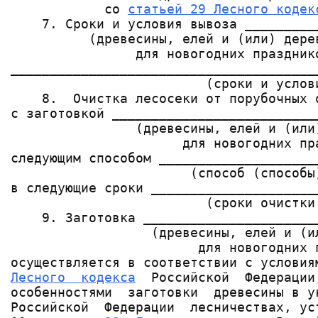
            со 
статьей 29 Лесного кодек
    7. Сроки и условия вывоза _________
          (древесины, елей и (или) дере
                для новогодних празднико
_______________________________________
                         (сроки и услови
    8.  Очистка лесосеки от порубочных 
с заготовкой __________________________
                (древесины, елей и (или
                      для новогодних пр
следующим способом ____________________
                       (способ (способы)
в следующие сроки _____________________
                         (сроки очистки 
    9. Заготовка ______________________
                  (древесины, елей и (и
                        для новогодних 
Лесного  кодекса
  Российской  Федерации
особенностями  заготовки  древесины в у
Российской  Федерации  лесничествах, ус