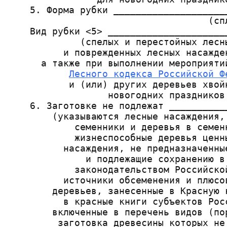
    5. Форма рубки ____________________
                                    (спл
    Вид рубки <5> _____________________
             (спелых и перестойных лесн
          и поврежденных лесных насажде
      а также при выполнении мероприяти
Лесного кодекса Российской Ф
           и (или) других деревьев хвой
                  новогодних праздников 
    6. Заготовке не подлежат __________
        (указываются лесные насаждения,
            семенники и деревья в семен
            жизнеспособные деревья ценн
          насаждения, не предназначенны
              и подлежащие сохранению в 
            законодательством Российско
          источники обсеменения и плюсо
        деревьев, занесенные в Красную 
          в красные книги субъектов Рос
        включенные в перечень видов (по
         заготовка древесины которых не