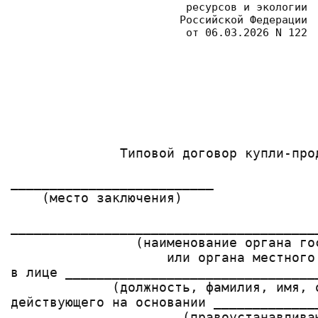
 ресурсов и экологии
 Российской Федерации
 от 06.03.2026 N 122
              Типовой договор купли-прод
__________________________             
    (место заключения)

_______________________________________
                (наименование органа гос
                    или органа местного 
в лице ________________________________
             (должность, фамилия, имя, о
действующего на основании _____________
                      (правоустанавливаю