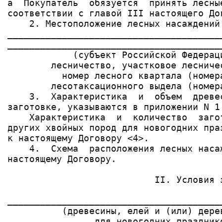
а  Покупатель  обязуется  принять лесны
соответствии с главой III настоящего Дог
    2. Местоположение лесных насаждений:
_______________________________________
_______________________________________
            (субъект Российской Федерац
        лесничество, участковое лесниче
          номер лесного квартала (номер
        лесотаксационного выдела (номер
    3.  Характеристика  и  объем  древе
заготовке, указываются в приложении N 1
    Характеристика  и  количество  заго
других хвойных пород для новогодних пра
к настоящему Договору <4>.

    4.  Схема  расположения лесных наса
настоящему Договору.

                           II. Условия з
_______________________________________
          (древесины, елей и (или) дере
                для новогодних празднико