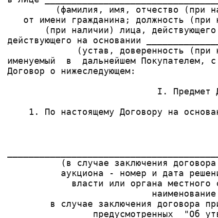
         (фамилия, имя, отчество (при н
   от имени гражданина; должность (при 
       (при наличии) лица, действующего
действующего на основании _____________
             (устав, доверенность (при 
именуемый  в  дальнейшем Покупателем, с
Договор о нижеследующем:

                            I. Предмет Д
    1. По настоящему Договору на основа
                                       
                                       
                                        
_______________________________________
          (в случае заключения договора
          аукциона - номер и дата решен
            власти или органа местного 
                           наименование 
        в случае заключения договора пр
                предусмотренных  "Об ут