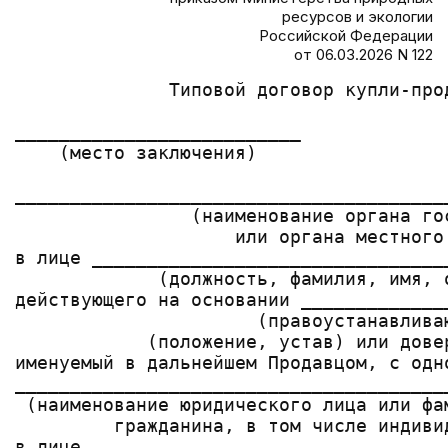
ресурсов и экологии
Российской Федерации
от 06.03.2026 N 122
              Типовой договор купли-прод
__________________________             
    (место заключения)

_______________________________________
                (наименование органа гос
                    или органа местного 
в лице ________________________________
             (должность, фамилия, имя, о
действующего на основании _____________
                      (правоустанавливаю
            (положение, устав) или дове
именуемый в дальнейшем Продавцом, с одн
_______________________________________
 (наименование юридического лица или фа
         гражданина, в том числе индиви
в лице ________________________________