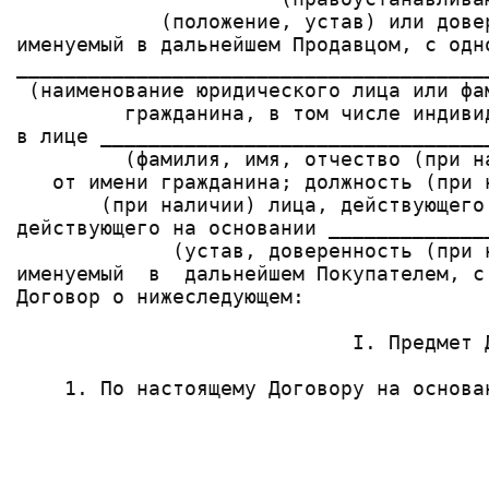
            (положение, устав) или дове
именуемый в дальнейшем Продавцом, с одн
_______________________________________
 (наименование юридического лица или фа
         гражданина, в том числе индиви
в лице ________________________________
         (фамилия, имя, отчество (при н
   от имени гражданина; должность (при 
       (при наличии) лица, действующего
действующего на основании _____________
             (устав, доверенность (при 
именуемый  в  дальнейшем Покупателем, с
Договор о нижеследующем:

                            I. Предмет Д
    1. По настоящему Договору на основа
                                       
                                       
                                        
_______________________________________