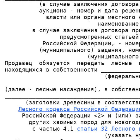
          (в случае заключения договора
          аукциона - номер и дата решен
            власти или органа местного 
                           наименование 
        в случае заключения договора пр
                предусмотренных статьей 
           Российской Федерации, - номе
          (муниципального) задания, ном
                        (муниципального)
Продавец  обязуется  передать  лесные  
находящихся в собственности ___________
                             (федеральн
                                        
(далее - лесные насаждения), в собствен
_______________________________________
      (заготовки древесины в соответств
Лесного кодекса Российской Федераци
     Российской Федерации <2> и (или) з
       других хвойных пород для новогод
        с частью 4.1 
статьи 32 Лесного 
                             (указать ну