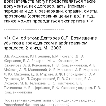
доказательств могут представляться такие
документы, как договор, акты (приема-
передачи и др.), разнарядки, справки, сметы,
протоколы (согласования цены и др.) и т.д.,
также может проводиться экспертиза <1>.
--------------------------------
<1> См. об этом: Дегтярев С.Л. Возмещение
убытков в гражданском и арбитражном
процессе. 2-е изд. М., 2003.
В.В. Андропов, К.П. Беляев, Б.М. Гонгало, Д. В.
Жернаков, В. А. Захаров, М. Ф. Казанцев, М. Я.
Кириллова, А. В. Коновалов, П. В. Крашенинников, А. В.
Майфат, А. Л. Маковский, И. Е. Манылов, И. Б. Миронов,
Л. Ю. Михеева, Д. В. Мурзин, В. Ф. Попондопуло, О. А.
Рузакова, М. Л. Скуратовский, П. В. Степанов, Е. А.
Суханов, М. В. Телюкина, Е. К. Толстенко, Е. В.
Тычинская, Н. Б. Щербаков, В. Ф. Яковлев ; под ред. П.В.
Крашенинникова
Постатейный комментарий к Гражданскому кодексу
Российской Федерации, части первой