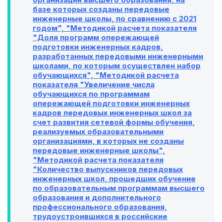
базе которых созданы передовые
инженерные школы, по сравнению с 2021
годом", "Методикой расчета показателя
"Доля программ опережающей
подготовки инженерных кадров,
разработанных передовыми инженерными
школами, по которым осуществлен набор
обучающихся", "Методикой расчета
показателя "Увеличение числа
обучающихся по программам
опережающей подготовки инженерных
кадров передовых инженерных школ за
счет развития сетевой формы обучения,
реализуемых образовательными
организациями, в которых не созданы
передовые инженерные школы",
"Методикой расчета показателя
"Количество выпускников передовых
инженерных школ, прошедших обучение
по образовательным программам высшего
образования и дополнительного
профессионального образования,
трудоустроившихся в российские