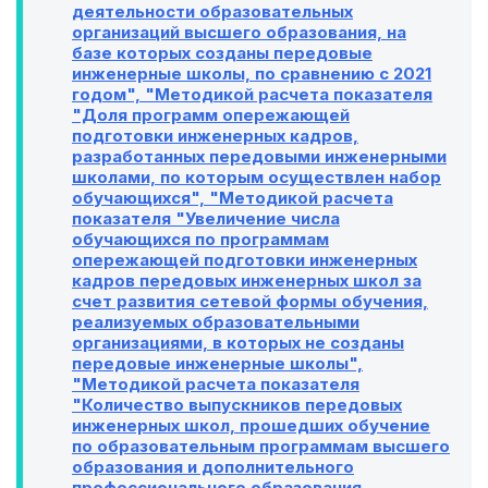
деятельности образовательных
организаций высшего образования, на
базе которых созданы передовые
инженерные школы, по сравнению с 2021
годом", "Методикой расчета показателя
"Доля программ опережающей
подготовки инженерных кадров,
разработанных передовыми инженерными
школами, по которым осуществлен набор
обучающихся", "Методикой расчета
показателя "Увеличение числа
обучающихся по программам
опережающей подготовки инженерных
кадров передовых инженерных школ за
счет развития сетевой формы обучения,
реализуемых образовательными
организациями, в которых не созданы
передовые инженерные школы",
"Методикой расчета показателя
"Количество выпускников передовых
инженерных школ, прошедших обучение
по образовательным программам высшего
образования и дополнительного
профессионального образования,