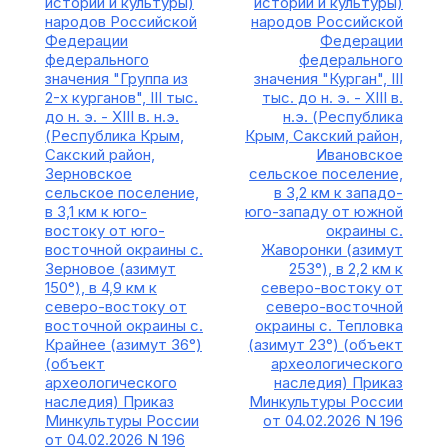
истории и культуры)
истории и культуры)
народов Российской
народов Российской
Федерации
Федерации
федерального
федерального
значения "Группа из
значения "Курган", III
2-х курганов", III тыс.
тыс. до н. э. - XIII в.
до н. э. - XIII в. н.э.
н.э. (Республика
(Республика Крым,
Крым, Сакский район,
Сакский район,
Ивановское
Зерновское
сельское поселение,
сельское поселение,
в 3,2 км к западо-
в 3,1 км к юго-
юго-западу от южной
востоку от юго-
окраины с.
восточной окраины с.
Жаворонки (азимут
Зерновое (азимут
253°), в 2,2 км к
150°), в 4,9 км к
северо-востоку от
северо-востоку от
северо-восточной
восточной окраины с.
окраины с. Тепловка
Крайнее (азимут 36°)
(азимут 23°) (объект
(объект
археологического
археологического
наследия) Приказ
наследия) Приказ
Минкультуры России
Минкультуры России
от 04.02.2026 N 196
от 04.02.2026 N 196