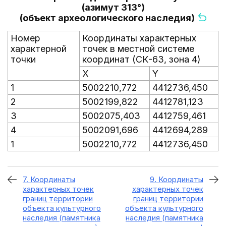
(азимут 313°)
(объект археологического наследия)
Номер
Координаты характерных
характерной
точек в местной системе
точки
координат (СК-63, зона 4)
X
Y
1
5002210,772
4412736,450
2
5002199,822
4412781,123
3
5002075,403
4412759,461
4
5002091,696
4412694,289
1
5002210,772
4412736,450
7. Координаты
9. Координаты
характерных точек
характерных точек
границ территории
границ территории
объекта культурного
объекта культурного
наследия (памятника
наследия (памятника