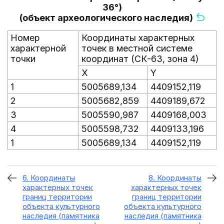
36°)
(объект археологического наследия)
Номер
Координаты характерных
характерной
точек в местной системе
точки
координат (СК-63, зона 4)
X
Y
1
5005689,134
4409152,119
2
5005682,859
4409189,672
3
5005590,987
4409168,003
4
5005598,732
4409133,196
1
5005689,134
4409152,119
6. Координаты
8. Координаты
характерных точек
характерных точек
границ территории
границ территории
объекта культурного
объекта культурного
наследия (памятника
наследия (памятника