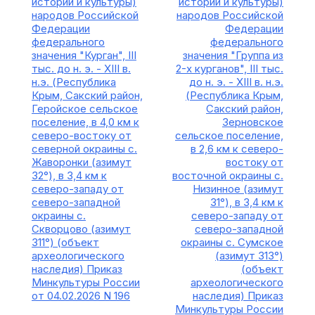
истории и культуры)
истории и культуры)
народов Российской
народов Российской
Федерации
Федерации
федерального
федерального
значения "Курган", III
значения "Группа из
тыс. до н. э. - XIII в.
2-х курганов", III тыс.
н.э. (Республика
до н. э. - XIII в. н.э.
Крым, Сакский район,
(Республика Крым,
Геройское сельское
Сакский район,
поселение, в 4,0 км к
Зерновское
северо-востоку от
сельское поселение,
северной окраины с.
в 2,6 км к северо-
Жаворонки (азимут
востоку от
32°), в 3,4 км к
восточной окраины с.
северо-западу от
Низинное (азимут
северо-западной
31°), в 3,4 км к
окраины с.
северо-западу от
Скворцово (азимут
северо-западной
311°) (объект
окраины с. Сумское
археологического
(азимут 313°)
наследия) Приказ
(объект
Минкультуры России
археологического
от 04.02.2026 N 196
наследия) Приказ
Минкультуры России