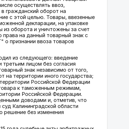
числе осуществлять ввоз,
 в гражданский оборот на
ние с этой целью. Товары, ввезенные
моженной декларации, на упаковке
ы из оборота и уничтожены за счет
о права на данный товарный знак с
Г" о признании ввоза товаров
одил из следующего: введение
 третьим лицом без согласия
оварный знак независимо от того,
т на территории иного государства;
 территории Российской Федерации
 товара к таможенным режимам,
ритории Российской Федерации.
енными доводами и, отметив, что
 суд Калининградской области
о решение без изменения
015 года судебные акты арбитражных