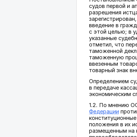
судов первой и а
разрешения истца
зарегистрирован,
введение в гражд
с этой целью; в 
указанные судебн
отметил, что пе
таможенной декл
таможенную проц
ввезенным товаро
товарный знак вн
Определением су
в передаче касса
экономическим с
1.2. По мнению О
Федерации
проти
конституционные 
положения в их и
размещенным на 