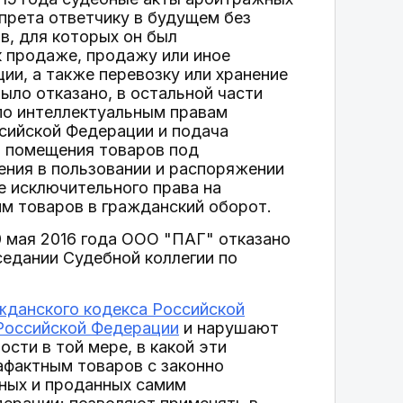
апрета ответчику в будущем без
в, для которых он был
к продаже, продажу или иное
ии, а также перевозку или хранение
ыло отказано, в остальной части
по интеллектуальным правам
сийской Федерации и подача
я помещения товаров под
ния в пользовании и распоряжении
е исключительного права на
им товаров в гражданский оборот.
 мая 2016 года ООО "ПАГ" отказано
седании Судебной коллегии по
жданского кодекса Российской
Российской Федерации
и нарушают
сти в той мере, в какой эти
афактным товаров с законно
ных и проданных самим