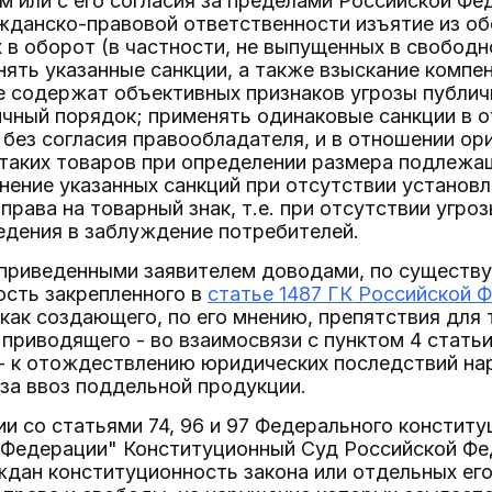
 или с его согласия за пределами Российской Фе
жданско-правовой ответственности изъятие из об
х в оборот (в частности, не выпущенных в свобо
нять указанные санкции, а также взыскание компе
е содержат объективных признаков угрозы публич
ичный порядок; применять одинаковые санкции в 
без согласия правообладателя, и в отношении ор
 таких товаров при определении размера подлежа
ение указанных санкций при отсутствии установл
права на товарный знак, т.е. при отсутствии угр
едения в заблуждение потребителей.
 приведенными заявителем доводами, по существу
ость закрепленного в
статье 1487 ГК Российской 
 как создающего, по его мнению, препятствия для
приводящего - во взаимосвязи с пунктом 4 статьи 1
- к отождествлению юридических последствий на
за ввоз поддельной продукции.
вии со статьями 74, 96 и 97 Федерального консти
 Федерации" Конституционный Суд Российской Фе
ждан конституционность закона или отдельных ег