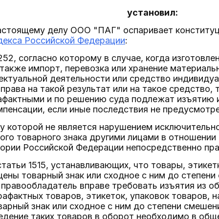
установил:
 настоящему делу ООО "ПАГ" оспаривает констит
декса Российской Федерации
:
1252, согласно которому в случае, когда изготовле
 также импорт, перевозка или хранение материал
ектуальной деятельности или средство индивиду
права на такой результат или на такое средство,
афактными и по решению суда подлежат изъятию и
мпенсации, если иные последствия не предусмот
илу которой не является нарушением исключительно
ого товарного знака другими лицами в отношении
ории Российской Федерации непосредственно прав
татьи 1515, устанавливающих, что товары, этикетк
ены товарный знак или сходное с ним до степени
правообладатель вправе требовать изъятия из об
афактных товаров, этикеток, упаковок товаров, 
арный знак или сходное с ним до степени смешения
ведение таких товаров в оборот необходимо в общ