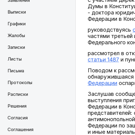
Заявления
Думы в Конститу
Выписки
- доктора юридич
Федерации в Кон
Графики
руководствуясь
Жалобы
частями третьей и
Федерального ко
Записки
рассмотрел в от
Листы
статьи 1487
и пунк
Поводом к рассм
Письма
обнаружившаяся 
Протоколы
Федерации
оспар
Заслушав сообщен
Расписки
выступления при
Решения
Федерации в Кон
представителей:
Согласия
антимонопольной 
Федерации по за
Соглашения
и иные материал