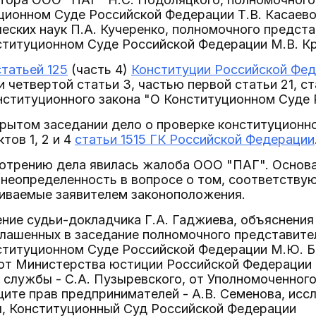
ционном Суде Российской Федерации Т.В. Касаево
еских наук П.А. Кучеренко, полномочного предст
ституционном Суде Российской Федерации М.В. К
статьей 125
(часть 4)
Конституции Российской Фе
 четвертой статьи 3, частью первой статьи 21, стат
нституционного закона "О Конституционном Суде 
крытом заседании дело о проверке конституционн
тов 1, 2 и 4
статьи 1515 ГК Российской Федерации
отрению дела явилась жалоба ООО "ПАГ". Основа
неопределенность в вопросе о том, соответству
иваемые заявителем законоположения.
ие судьи-докладчика Г.А. Гаджиева, объяснения
глашенных в заседание полномочного представите
ституционном Суде Российской Федерации М.Ю. Б
 от Министерства юстиции Российской Федерации 
службы - С.А. Пузыревского, от Уполномоченног
щите прав предпринимателей - А.В. Семенова, ис
ы, Конституционный Суд Российской Федерации