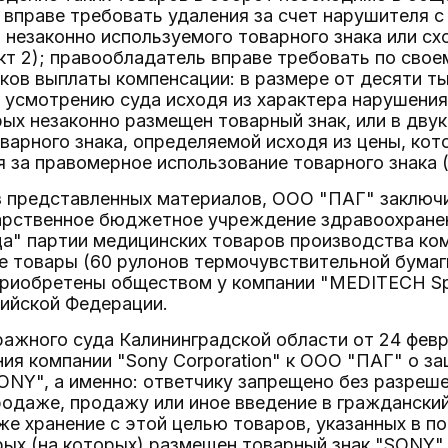
вправе требовать удаления за счет нарушителя с
 незаконно используемого товарного знака или сх
кт 2); правообладатель вправе требовать по сво
ов выплаты компенсации: в размере от десяти ты
 усмотрению суда исходя из характера нарушения
рых незаконно размещен товарный знак, или в дв
варного знака, определяемой исходя из цены, ко
 за правомерное использование товарного знака (
 из представленных материалов, ООО "ПАГ" заключ
дарственное бюджетное учреждение здравоохране
а" партии медицинских товаров производства комп
 товары (60 рулонов термочувствительной бумаг
риобретены обществом у компании "MEDITECH Sp. 
ийской Федерации.
ажного суда Калининградской области от 24 февр
ия компании "Sony Corporation" к ООО "ПАГ" о з
ONY", а именно: ответчику запрещено без разреш
одаже, продажу или иное введение в граждански
же хранение с этой целью товаров, указанных в 
рых (на которых) размещен товарный знак "SONY"