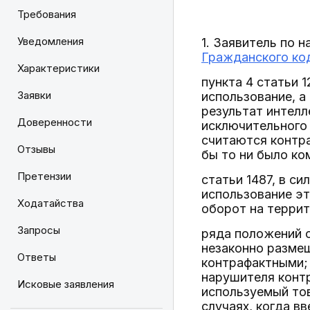
Требования
Уведомления
1. Заявитель по
Гражданского ко
Характеристики
пункта 4 статьи 
Заявки
использование, а
результат интелл
Доверенности
исключительного 
считаются контр
Отзывы
бы то ни было ко
Претензии
статьи 1487, в с
использование эт
Ходатайства
оборот на террит
Запросы
ряда положений с
незаконно размещ
Ответы
контрафактными; 
нарушителя контр
Исковые заявления
используемый тов
случаях, когда в