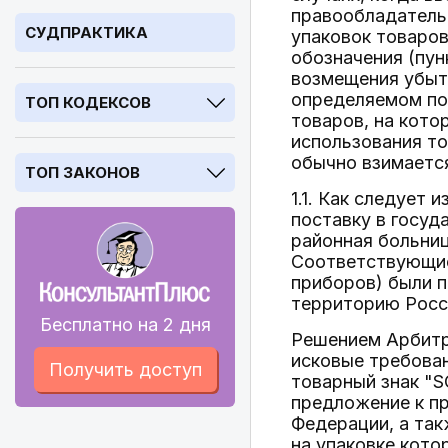
правообладатель 
СУДПРАКТИКА
упаковок товаров
обозначения (пун
возмещения убытк
определяемом по
ТОП КОДЕКСОВ
товаров, на кото
использования то
обычно взимается
ТОП ЗАКОНОВ
1.1. Как следует
поставку в госу
районная больниц
Соответствующие
приборов) были п
территорию Росс
Бесплатно на 2 дня
Решением Арбитр
исковые требован
Получить доступ
товарный знак "S
предложение к пр
Федерации, а так
на упаковке кото