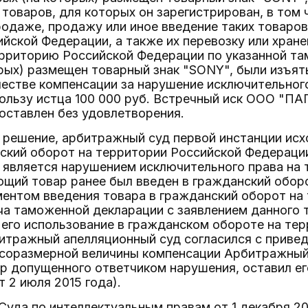
 товаров, для которых он зарегистрирован, в том 
одаже, продажу или иное введение таких товаров
йской Федерации, а также их перевозку или хране
рриторию Российской Федерации по указанной та
рых) размещен товарный знак "SONY", были изъят
ачестве компенсации за нарушение исключительног
пользу истца 100 000 руб. Встречный иск ООО "ПА
оставлен без удовлетворения.
 решение, арбитражный суд первой инстанции исх
ский оборот на территории Российской Федерации
является нарушением исключительного права на т
щий товар ранее был введен в гражданский оборо
ментом введения товара в гражданский оборот на
ча таможенной декларации с заявлением данного
его использование в гражданском обороте на тер
итражный апелляционный суд согласился с привед
 соразмерной величины компенсации Арбитражный
р допущенного ответчиком нарушения, оставил ег
т 2 июля 2015 года).
уда по интеллектуальным правам от 1 декабря 2