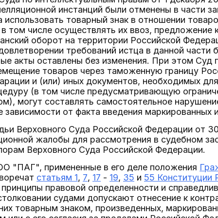
пелляционной инстанций были отменены в части з
 использовать товарный знак в отношении товаро
 в том числе осуществлять их ввоз, предложение 
анский оборот на территории Российской Федерац
удовлетворении требований истца в данной части б
ые акты оставлены без изменения. При этом Суд 
ремещение товаров через таможенную границу Рос
арации и (или) иных документов, необходимых дл
едуру (в том числе предусматривающую ограниче
м), могут составлять самостоятельное нарушени
е зависимости от факта введения маркированных 
дьи Верховного Суда Российской Федерации от 30
ционной жалобы для рассмотрения в судебном за
порам Верховного Суда Российской Федерации.
ОО "ПАГ", примененные в его деле положения
Гра
воречат
статьям 1
,
7
,
17
-
19
,
35
и
55 Конституции 
принципы правовой определенности и справедливо
столковании судами допускают отнесение к контр
них товарным знаком, произведенных, маркирован