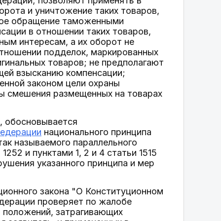
дерации; позволяют применять в
орота и уничтожение таких товаров,
дное обращение таможенными
нсации в отношении таких товаров,
ным интересам, а их оборот не
отношении подделок, маркированных
игинальных товаров; не предполагают
щей взысканию компенсации;
енной законом цели охраны
озы смешения размещенных на товарах
, обосновывается
Федерации
национального принципа
 так называемого параллельного
252 и пунктами 1, 2 и 4 статьи 1515
рушения указанного принципа и мер
туционного закона "О Конституционном
дерации проверяет по жалобе
о положений, затрагивающих