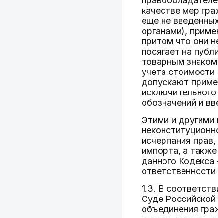
правообладателем
качестве мер гра
еще не введенны
органами), приме
притом что они н
посягает на публ
товарным знаком 
учета стоимости
допускают примен
исключительного 
обозначений и вв
Этими и другими
неконституционн
исчерпания прав,
импорта, а также 
данного Кодекса 
ответственности 
1.3. В соответст
Суде Российской
объединения гра