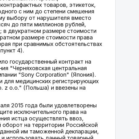
 контрафактных товаров, этикеток,
одного с ним до степени смешения
ему выбору от нарушителя вместо
сяч до пяти миллионов рублей,
; в двукратном размере стоимости
укратном размере стоимости права
торая при сравнимых обстоятельствах
пункт 4).
ило государственный контракт на
ния "Черняховская центральная
ании "Sony Corporation" (Япония).
и для медицинских регистрирующих
z o.o." (Польша) и ввезены на
аля 2015 года были удовлетворены
ащите исключительного права на
ения истца осуществлять ввоз,
й оборот на территории Российской
поданной им таможенной декларации,
, и использовать данный товарный