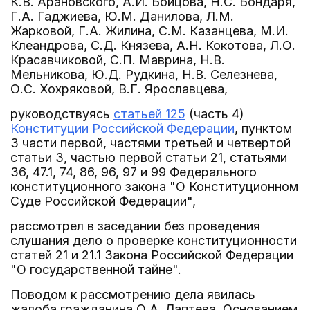
К.В. Арановского, А.И. Бойцова, Н.С. Бондаря,
Г.А. Гаджиева, Ю.М. Данилова, Л.М.
Жарковой, Г.А. Жилина, С.М. Казанцева, М.И.
Клеандрова, С.Д. Князева, А.Н. Кокотова, Л.О.
Красавчиковой, С.П. Маврина, Н.В.
Мельникова, Ю.Д. Рудкина, Н.В. Селезнева,
О.С. Хохряковой, В.Г. Ярославцева,
руководствуясь
статьей 125
(часть 4)
Конституции Российской Федерации
, пунктом
3 части первой, частями третьей и четвертой
статьи 3, частью первой статьи 21, статьями
36, 47.1, 74, 86, 96, 97 и 99 Федерального
конституционного закона "О Конституционном
Суде Российской Федерации",
рассмотрел в заседании без проведения
слушания дело о проверке конституционности
статей 21 и 21.1 Закона Российской Федерации
"О государственной тайне".
Поводом к рассмотрению дела явилась
жалоба гражданина О.А. Лаптева. Основанием