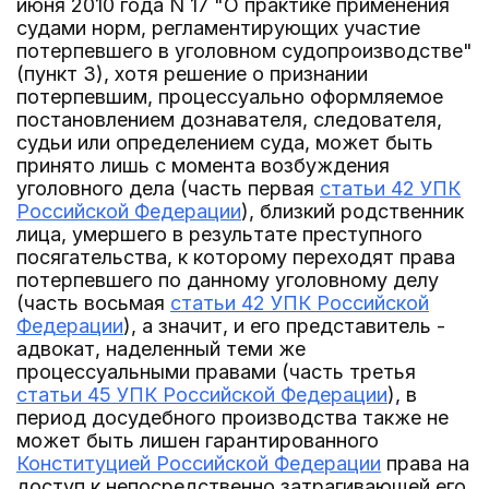
июня 2010 года N 17 "О практике применения
судами норм, регламентирующих участие
потерпевшего в уголовном судопроизводстве"
(пункт 3), хотя решение о признании
потерпевшим, процессуально оформляемое
постановлением дознавателя, следователя,
судьи или определением суда, может быть
принято лишь с момента возбуждения
уголовного дела (часть первая
статьи 42 УПК
Российской Федерации
), близкий родственник
лица, умершего в результате преступного
посягательства, к которому переходят права
потерпевшего по данному уголовному делу
(часть восьмая
статьи 42 УПК Российской
Федерации
), а значит, и его представитель -
адвокат, наделенный теми же
процессуальными правами (часть третья
статьи 45 УПК Российской Федерации
), в
период досудебного производства также не
может быть лишен гарантированного
Конституцией Российской Федерации
права на
доступ к непосредственно затрагивающей его