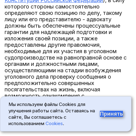
Конституции Российской Федерации
), в силу
которого стороны самостоятельно
определяют свою позицию по делу, такому
лицу или его представителю - адвокату
должны быть обеспечены процессуальные
гарантии для надлежащей подготовки и
изложения своей позиции, а также
предоставлены другие правомочия,
необходимые для их участия в уголовном
судопроизводстве на равноправной основе с
органами и должностными лицами,
осуществляющими на стадии возбуждения
уголовного дела проверку сообщения о
предположительно совершенных
посягательствах на жизнь, включая
возможность ознакомления с
процессуальными документами и
Мы используем файлы Cookies для
материалами, содержащими сведения о
улучшения работы сайта. Оставаясь на
Принять
фактических обстоятельствах (данные о
сайте, Вы соглашаетесь с
фактах), свидетельствующих о наличии или
использованием
Cookies
.
отсутствии в деянии признаков преступления.