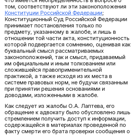
что имеется неопределенность в вопросе о
том, соответствуют ли эти законоположения
Конституции Российской Федерации
;
Конституционный Суд Российской Федерации
принимает постановления только по
предмету, указанному в жалобе, и лишь в
отношении той части акта, конституционность
которой подвергается сомнению, оценивая как
буквальный смысл рассматриваемых
законоположений, так и смысл, придаваемый
им официальным и иным толкованием или
сложившейся правоприменительной
практикой, а также исходя из их места в
системе правовых норм, не будучи связанным
при принятии решения основаниями и
доводами, изложенными в жалобе.
Как следует из жалобы О.А. Лаптева, его
обращение к адвокату было обусловлено лишь
стремлением получить доступ к информации,
содержащейся в материалах проведенной по
факту смерти его брата проверки сообщения о