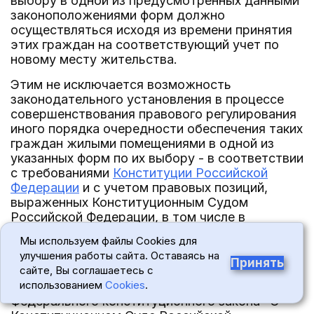
выбору в одной из предусмотренных данными
законоположениями форм должно
осуществляться исходя из времени принятия
этих граждан на соответствующий учет по
новому месту жительства.
Этим не исключается возможность
законодательного установления в процессе
совершенствования правового регулирования
иного порядка очередности обеспечения таких
граждан жилыми помещениями в одной из
указанных форм по их выбору - в соответствии
с требованиями
Конституции Российской
Федерации
и с учетом правовых позиций,
выраженных Конституционным Судом
Российской Федерации, в том числе в
настоящем Постановлении.
Мы используем файлы Cookies для
улучшения работы сайта. Оставаясь на
Исходя из изложенного и руководствуясь
Принять
сайте, Вы соглашаетесь с
статьей 47.1, частью второй статьи 71,
использованием
Cookies
.
статьями 72, 74, 75, 78, 79, 87 и 100
Федерального конституционного закона "О