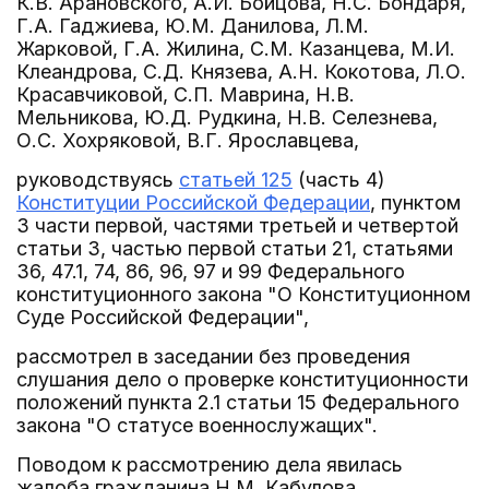
К.В. Арановского, А.И. Бойцова, Н.С. Бондаря,
Г.А. Гаджиева, Ю.М. Данилова, Л.М.
Жарковой, Г.А. Жилина, С.М. Казанцева, М.И.
Клеандрова, С.Д. Князева, А.Н. Кокотова, Л.О.
Красавчиковой, С.П. Маврина, Н.В.
Мельникова, Ю.Д. Рудкина, Н.В. Селезнева,
О.С. Хохряковой, В.Г. Ярославцева,
руководствуясь
статьей 125
(часть 4)
Конституции Российской Федерации
, пунктом
3 части первой, частями третьей и четвертой
статьи 3, частью первой статьи 21, статьями
36, 47.1, 74, 86, 96, 97 и 99 Федерального
конституционного закона "О Конституционном
Суде Российской Федерации",
рассмотрел в заседании без проведения
слушания дело о проверке конституционности
положений пункта 2.1 статьи 15 Федерального
закона "О статусе военнослужащих".
Поводом к рассмотрению дела явилась
жалоба гражданина Н.М. Кабулова.