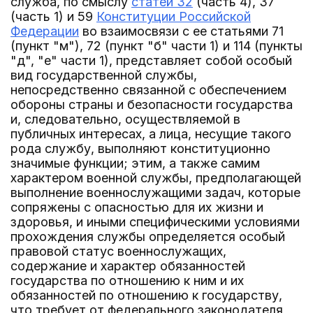
служба, по смыслу
статей 32
(часть 4), 37
(часть 1) и 59
Конституции Российской
Федерации
во взаимосвязи с ее статьями 71
(пункт "м"), 72 (пункт "б" части 1) и 114 (пункты
"д", "е" части 1), представляет собой особый
вид государственной службы,
непосредственно связанной с обеспечением
обороны страны и безопасности государства
и, следовательно, осуществляемой в
публичных интересах, а лица, несущие такого
рода службу, выполняют конституционно
значимые функции; этим, а также самим
характером военной службы, предполагающей
выполнение военнослужащими задач, которые
сопряжены с опасностью для их жизни и
здоровья, и иными специфическими условиями
прохождения службы определяется особый
правовой статус военнослужащих,
содержание и характер обязанностей
государства по отношению к ним и их
обязанностей по отношению к государству,
что требует от федерального законодателя