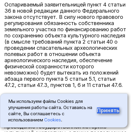
Оспариваемый заявительницей пункт 4 статьи
36 в новой редакции данного Федерального
закона отсутствует. В силу нового правового
регулирования обязанность собственника
земельного участка по финансированию работ
по сохранению объекта культурного наследия
(в смысле требований пункта 2 статьи 40 о
проведении спасательных археологических
полевых работ в отношении объекта
археологического наследия, обеспечение
физической сохранности которого
невозможно) будет вытекать из положений
абзаца первого пункта 5 статьи 5.1, статьи
47.2, статьи 47.3, пунктов 1, 6 и 11 статьи 47.6.
Таким образом, федеральный законодатель
Мы используем файлы Cookies для
сохранил прежний подход к обязанности
улучшения работы сайта. Оставаясь на
собственника земельного участка, в границах
Принять
сайте, Вы соглашаетесь с
которого расположен объект
использованием
Cookies
.
археологического наследия, оплатить
проведение государственной историко-