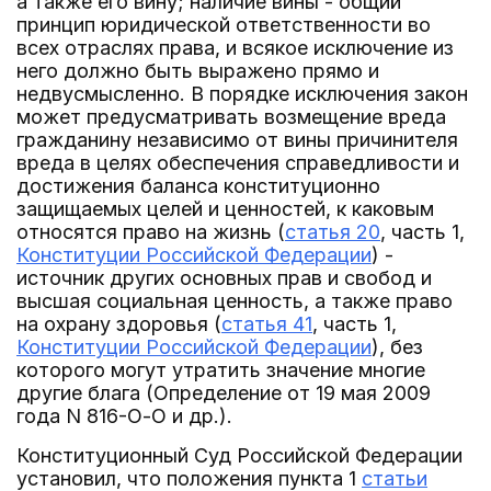
а также его вину; наличие вины - общий
принцип юридической ответственности во
всех отраслях права, и всякое исключение из
него должно быть выражено прямо и
недвусмысленно. В порядке исключения закон
может предусматривать возмещение вреда
гражданину независимо от вины причинителя
вреда в целях обеспечения справедливости и
достижения баланса конституционно
защищаемых целей и ценностей, к каковым
относятся право на жизнь (
статья 20
, часть 1,
Конституции Российской Федерации
) -
источник других основных прав и свобод и
высшая социальная ценность, а также право
на охрану здоровья (
статья 41
, часть 1,
Конституции Российской Федерации
), без
которого могут утратить значение многие
другие блага (Определение от 19 мая 2009
года N 816-О-О и др.).
Конституционный Суд Российской Федерации
установил, что положения пункта 1
статьи