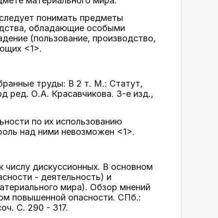
едмете материального мира.
 следует понимать предметы
одства, обладающие особыми
адение (пользование, производство,
ющих <1>.
ранные труды: В 2 т. М.: Статут,
од ред. О.А. Красавчикова. 3-е изд.,
ьности по их использованию
оль над ними невозможен <1>.
к числу дискуссионных. В основном
сности - деятельность) и
атериального мира). Обзор мнений
ком повышенной опасности. СПб.:
ч. С. 290 - 317.