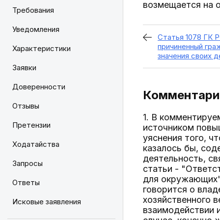
возмещается на о
Требования
Уведомления
Статья 1078 ГК Р
причиненный гра
Характеристики
значения своих 
Заявки
Доверенности
Комментарий
Отзывы
1. В комментируе
Претензии
источником повыш
уяснения того, ч
Ходатайства
казалось бы, сод
деятельность, св
Запросы
статьи - "Ответ
для окружающих". 
Ответы
говорится о влад
хозяйственного в
Исковые заявления
взаимодействии и