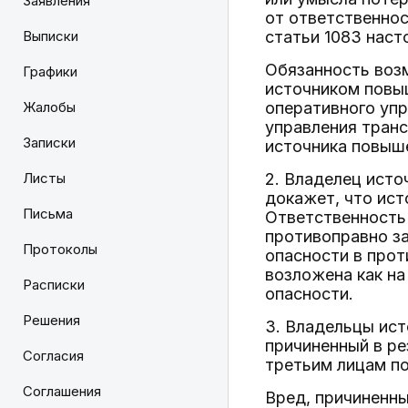
Заявления
от ответственнос
Выписки
статьи 1083 наст
Обязанность воз
Графики
источником повыш
Жалобы
оперативного упр
управления тран
Записки
источника повыше
Листы
2. Владелец исто
докажет, что ист
Письма
Ответственность 
противоправно з
Протоколы
опасности в прот
возложена как на
Расписки
опасности.
Решения
3. Владельцы ист
причиненный в ре
Согласия
третьим лицам по
Соглашения
Вред, причиненны