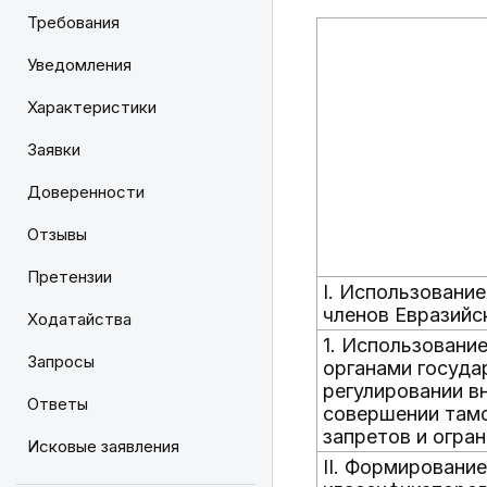
Требования
Уведомления
Характеристики
Заявки
Доверенности
Отзывы
Претензии
I. Использовани
членов Евразийс
Ходатайства
1. Использовани
Запросы
органами госуда
регулировании в
Ответы
совершении там
запретов и огра
Исковые заявления
II. Формировани