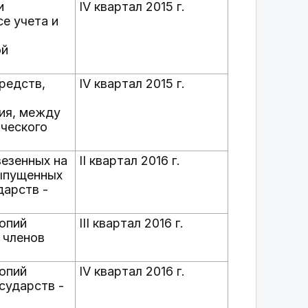
и
IV квартал 2015 г.
е учета и
ой
редств,
IV квартал 2015 г.
ия, между
ического
везенных на
II квартал 2016 г.
ыпущенных
дарств -
копий
III квартал 2016 г.
 членов
копий
IV квартал 2016 г.
сударств -