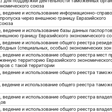
) для поддержки деятельности таможенных органо
ономического союза
, ведение и использование информационно-справ
 пропуска через внешнюю границу Евразийского
 союза
, ведение и использование базы данных паспортов
внешнюю границу Евразийского экономического с
, ведение и использование общего реестра резид
ободных (специальных, особых) экономических зон
, ведение и использование общего реестра мест 
женную территорию Евразийского экономического
аров с такой территории
, ведение и использование общего реестра тамож
, ведение и использование общего реестра тамож
, ведение и использование общего реестра владе
дов
, ведение и использование общего реестра владе