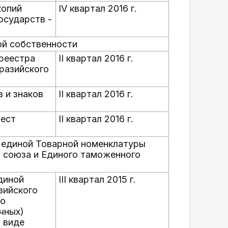
копий
IV квартал 2016 г.
осударств -
ой собственности
 реестра
II квартал 2016 г.
разийского
в и знаков
II квартал 2016 г.
мест
II квартал 2016 г.
 единой Товарной номенклатуры
 союза и Единого таможенного
диной
III квартал 2015 г.
зийского
го
чных)
м виде