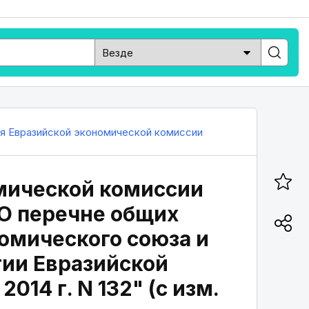
ия Евразийской экономической комиссии
мической комиссии
 "О перечне общих
номического союза и
гии Евразийской
014 г. N 132" (с изм.