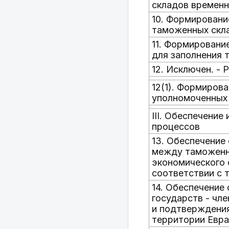
складов временн
10. Формировани
таможенных скл
11. Формировани
для заполнения 
12. Исключен. - 
12(1). Формиров
уполномоченных
III. Обеспечени
процессов
13. Обеспечение
между таможенны
экономического 
соответствии с 
14. Обеспечение
государств - чл
и подтверждения
территории Евра