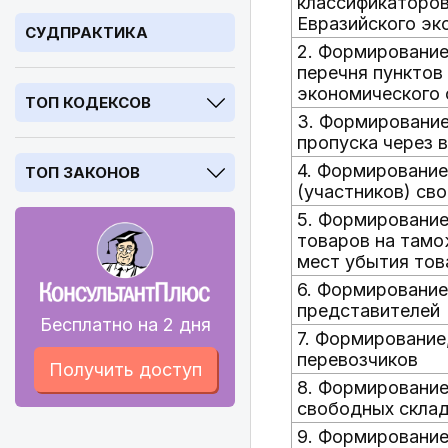
классификаторов
Евразийского эк
СУДПРАКТИКА
2. Формирование
перечня пунктов
экономического
ТОП КОДЕКСОВ
3. Формирование
пропуска через 
4. Формирование
ТОП ЗАКОНОВ
(участников) св
5. Формирование
товаров на тамо
мест убытия тов
6. Формирование
представителей
Бесплатно на 2 дня
7. Формирование
перевозчиков
Получить доступ
8. Формирование
свободных скла
9. Формирование