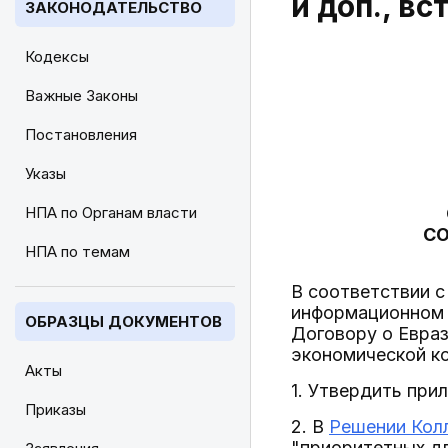
и доп., вс
ЗАКОНОДАТЕЛЬСТВО
Кодексы
Важные Законы
Постановления
Указы
НПА по Органам власти
СО
НПА по темам
В соответствии 
информационном 
ОБРАЗЦЫ ДОКУМЕНТОВ
Договору о Евраз
экономической к
Акты
1. Утвердить при
Приказы
2. В
Решении Колл
"приоритетных д