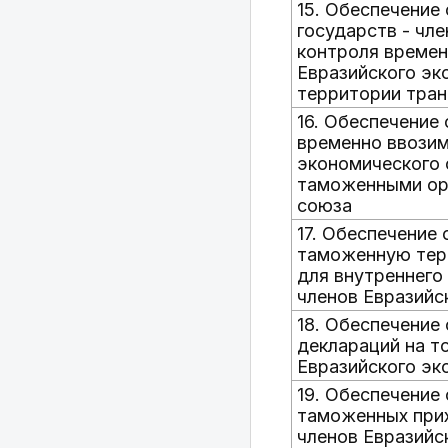
15. Обеспечени
государств - чл
контроля времен
Евразийского эк
территории тра
16. Обеспечение
временно ввози
экономического 
таможенными орг
союза
17. Обеспечение
таможенную тер
для внутреннего
членов Евразийс
18. Обеспечение
деклараций на т
Евразийского эк
19. Обеспечение
таможенных при
членов Евразийс