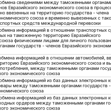
е обмена сведениями между таможенными органам
енов Евразийского экономического союза в процесс
но ввезенных на территорию государства - члена
ономического союза и временно вывезенных с так
нспортных средств международной перевозки
 обмена информацией в отношении транспортных с
мых на таможенную территорию Евразийского
союза физическими лицами для личного пользован
анами государств - членов Евразийского эконом
 обмена информацией в отношении автомобилей, в
риторию Евразийского экономического союза и в
 потребления, между таможенными органами госу
кого экономического союза
 обмена информацией из баз данных электронных 
овары между таможенными органами государств -
ономического союза
 обмена информацией из баз данных электронных 
ходных ордеров между таможенными органами го
кого экономического союза