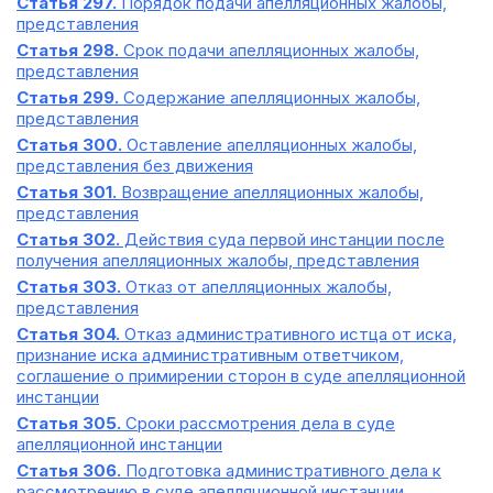
Статья 297.
Порядок подачи апелляционных жалобы,
представления
Статья 298.
Срок подачи апелляционных жалобы,
представления
Статья 299.
Содержание апелляционных жалобы,
представления
Статья 300.
Оставление апелляционных жалобы,
представления без движения
Статья 301.
Возвращение апелляционных жалобы,
представления
Статья 302.
Действия суда первой инстанции после
получения апелляционных жалобы, представления
Статья 303.
Отказ от апелляционных жалобы,
представления
Статья 304.
Отказ административного истца от иска,
признание иска административным ответчиком,
соглашение о примирении сторон в суде апелляционной
инстанции
Статья 305.
Сроки рассмотрения дела в суде
апелляционной инстанции
Статья 306.
Подготовка административного дела к
рассмотрению в суде апелляционной инстанции