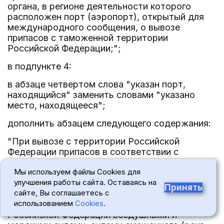
органа, в регионе деятельности которого
расположен порт (аэропорт), открытый для
международного сообщения, о вывозе
припасов с таможенной территории
Российской Федерации;";
в подпункте 4:
в абзаце четвертом слова "указан порт,
находящийся" заменить словами "указано
место, находящееся";
дополнить абзацем следующего содержания:
"При вывозе с территории Российской
Федерации припасов в соответствии с
таможенным режимом перемещения припасов
Мы используем файлы Cookies для
предоставляются копии транспортных,
улучшения работы сайта. Оставаясь на
товаросопроводительных или иных
Принять
сайте, Вы соглашаетесь с
документов, подтверждающих вывоз
использованием
Cookies
.
припасов с таможенной территории
Российской Федерации воздушными и