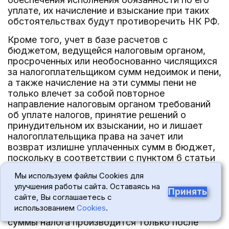
уплате, их начисление и взыскание при таких
обстоятельствах будут противоречить НК РФ.
Кроме того, учет в базе расчетов с
бюджетом, ведущейся налоговым органом,
просроченных или необоснованно числящихся
за налогоплательщиком сумм недоимок и пени,
а также начисление на эти суммы пени не
только влечет за собой повторное
направление налоговым органом требований
об уплате налогов, принятие решений о
принудительном их взыскании, но и лишает
налогоплательщика права на зачет или
возврат излишне уплаченных сумм в бюджет,
поскольку в соответствии с пунктом 6 статьи
78 НК РФ в случае наличия у
Мы используем файлы Cookies для
налогоплательщика недоимки по уплате
улучшения работы сайта. Оставаясь на
налогов или задолженности по пеням (которые
Принять
сайте, Вы соглашаетесь с
устанавливаются по базе РСБ) возврат
использованием
Cookies
.
налогоплательщику излишне уплаченной
суммы налога производится только после