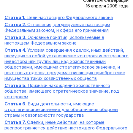
Советом Федерации
16 апреля 2008 года
Статья 1.
Цели настоящего Федерального закона
Статья 2.
Отношения, регулируемые настоящим
Федеральным законом, и сфера его применения
Статья 3.
Основные понятия, используемые в
настоящем Федеральном законе
Статья 4.
Условия совершения сделок, иных действий,
влекущих за собой установление контроля иностранного
инвестора или группы лиц над хозяйственными
обществами, имеющими стратегическое значение, и
некоторых сделок, предусматривающих приобретение
имущества таких хозяйственных обществ
Статья 5.
Признаки нахождения хозяйственного
общества, имеющего стратегическое значение, под
контролем
Статья 6.
Виды деятельности, имеющие
стратегическое значение для обеспечения обороны
страны и безопасности государства
Статья 7.
Сделки, иные действия, на которые
распространяется действие настоящего Федерального