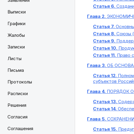
Заявления
Статья 6.
Создани
Выписки
Глава 2.
ЭКОНОМИЧЕ
Графики
Статья 7.
Основные
Статья 8.
Союзы (
Жалобы
Статья 9.
Поддерж
Записки
Статья 10.
Продук
Статья 11.
Право с
Листы
Глава 3.
ОБ ОСНОВА
Письма
Статья 12.
Полномо
субъектов Россий
Протоколы
Глава 4.
ПОРЯДОК О
Расписки
Статья 13.
Содерж
Решения
Статья 14.
Обеспеч
Согласия
Глава 5.
СОХРАНЕНИ
Соглашения
Статья 15.
Предуп