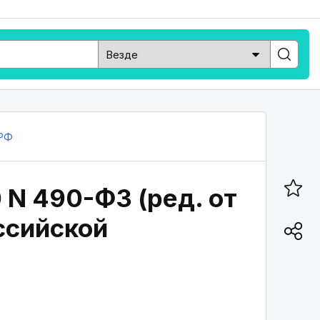
РФ
 N 490-ФЗ (ред. от
ссийской