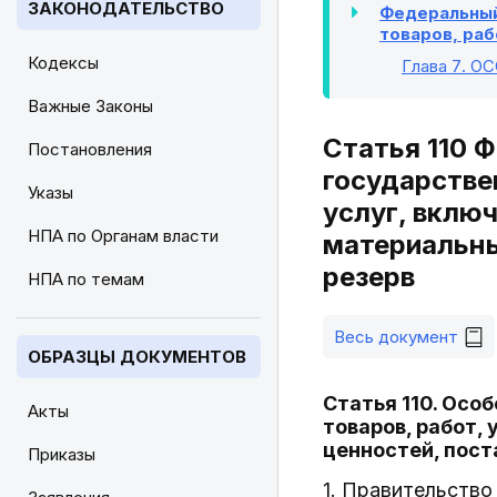
ЗАКОНОДАТЕЛЬСТВО
Федеральный 
товаров, раб
Кодексы
Глава 7
. О
Важные Законы
Статья 110 
Постановления
государстве
Указы
услуг, вклю
НПА по Органам власти
материальны
резерв
НПА по темам
Весь документ
ОБРАЗЦЫ ДОКУМЕНТОВ
Статья 110. Осо
Акты
товаров, работ,
ценностей, пос
Приказы
1. Правительство