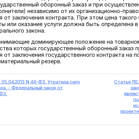
ударственный оборонный заказ и при осуществле
олнители) независимо от их организационно-прав
я от заключения контракта. При этом цена такого 
ы или оказание услуги должна быть определена в
ального закона.
анимающие доминирующее положение на товарном 
ства которых государственный оборонный заказ п
я от заключения государственного контракта на п
 материальный резерв.
 05.04.2013 N 44-ФЗ. Утратила силу
Статья 110
года. - Федеральный закон от
зак
-ФЗ.
являю
гр
ис
проектн