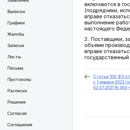
Заявления
включаются в гос
(подрядчики, исп
Выписки
вправе отказатьс
выполнение работ
Графики
настоящего Федер
Жалобы
2. Поставщики, з
объеме производ
Записки
вправе отказатьс
Листы
государственный
Письма
Статья 109 ФЗ от
Протоколы
с 1 января 2022 
02.07.2021 N 360
Расписки
Решения
Согласия
Соглашения