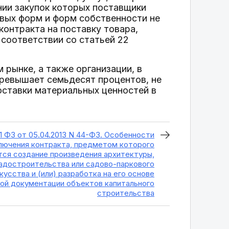
нии закупок которых поставщики
овых форм и форм собственности не
контракта на поставку товара,
 соответствии со статьей 22
рынке, а также организации, в
ревышает семьдесят процентов, не
оставки материальных ценностей в
.1 ФЗ от 05.04.2013 N 44-ФЗ. Особенности
лючения контракта, предметом которого
тся создание произведения архитектуры,
адостроительства или садово-паркового
кусства и (или) разработка на его основе
ой документации объектов капитального
строительства