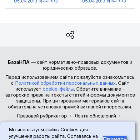
05.04.2013 N 44-ФЗ
05.04.2013 N 44-ФЗ
БазаНПА
— сайт нормативно-правовых документов и
юридических образцов.
Перед использованием сайта пожалуйста ознакомьтесь
с
Политикой обработки персональных данных
. Сайт
использует
cookie-файлы
. Обратите внимание -
авторские права на тексты статей и формы документов
защищены. При цитировании материалов сайта
обязательна установка прямой активной гиперссылки.
Правовой рубрикатор
Лента обновлений
Обратная связь
Мы используем файлы Cookies для
© 2017-2026
улучшения работы сайта. Оставаясь на
Принять