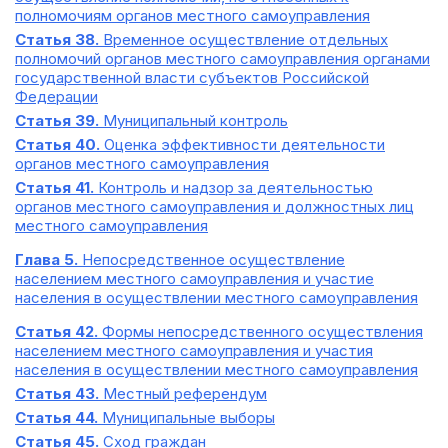
полномочиям органов местного самоуправления
Статья 38.
Временное осуществление отдельных
полномочий органов местного самоуправления органами
государственной власти субъектов Российской
Федерации
Статья 39.
Муниципальный контроль
Статья 40.
Оценка эффективности деятельности
органов местного самоуправления
Статья 41.
Контроль и надзор за деятельностью
органов местного самоуправления и должностных лиц
местного самоуправления
Глава 5.
Непосредственное осуществление
населением местного самоуправления и участие
населения в осуществлении местного самоуправления
Статья 42.
Формы непосредственного осуществления
населением местного самоуправления и участия
населения в осуществлении местного самоуправления
Статья 43.
Местный референдум
Статья 44.
Муниципальные выборы
Статья 45.
Сход граждан