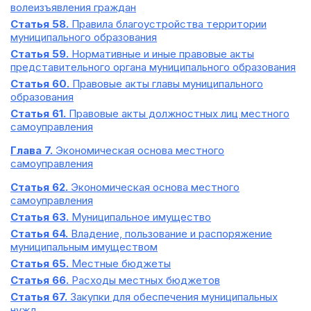
волеизъявления граждан
Статья 58.
Правила благоустройства территории
муниципального образования
Статья 59.
Нормативные и иные правовые акты
представительного органа муниципального образования
Статья 60.
Правовые акты главы муниципального
образования
Статья 61.
Правовые акты должностных лиц местного
самоуправления
Глава 7.
Экономическая основа местного
самоуправления
Статья 62.
Экономическая основа местного
самоуправления
Статья 63.
Муниципальное имущество
Статья 64.
Владение, пользование и распоряжение
муниципальным имуществом
Статья 65.
Местные бюджеты
Статья 66.
Расходы местных бюджетов
Статья 67.
Закупки для обеспечения муниципальных
нужд