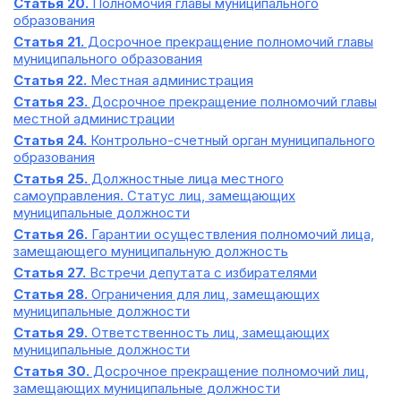
Статья 20.
Полномочия главы муниципального
образования
Статья 21.
Досрочное прекращение полномочий главы
муниципального образования
Статья 22.
Местная администрация
Статья 23.
Досрочное прекращение полномочий главы
местной администрации
Статья 24.
Контрольно-счетный орган муниципального
образования
Статья 25.
Должностные лица местного
самоуправления. Статус лиц, замещающих
муниципальные должности
Статья 26.
Гарантии осуществления полномочий лица,
замещающего муниципальную должность
Статья 27.
Встречи депутата с избирателями
Статья 28.
Ограничения для лиц, замещающих
муниципальные должности
Статья 29.
Ответственность лиц, замещающих
муниципальные должности
Статья 30.
Досрочное прекращение полномочий лиц,
замещающих муниципальные должности