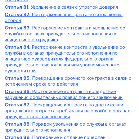
Статья 81.
Увольнение в связи с утратой доверия
Статья 82.
Расторжение контракта по соглашению
сторон
Статья 83.
Расторжение контракта и увольнение со
службы в органах принудительного исполнения по
инициативе сотрудника
Статья 84.
Расторжение контракта и увольнение со
службы в органах принудительного исполнения по
инициативе руководителя федерального органа
принудительного исполнения или уполномоченного
руководителя
Статья 85.
Прекращение срочного контракта в связи с
истечением срока его действия
Статья 86.
Расторжение контракта вследствие
нарушения обязательных правил при его заключении
Статья 87.
Прекращение контракта по достижении
предельного возраста пребывания на службе в органах
принудительного исполнения
Статья 88.
Порядок увольнения со службы в органах
принудительного исполнения
Статья 89.
Погребение и отдание почестей