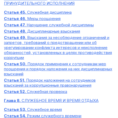
ПРИНУДИТЕЛЬНОГО ИСПОЛНЕНИЯ
Статья 45.
Служебная дисциплина
Статья 46.
Меры поощрения
Статья 47.
Нарушение служебной дисциплины
Статья 48.
Дисциплинарные взыскания
Статья 49.
Взыскания за несоблюдение ограничений и
запретов, требований о предотвращении или об
урегулировании конфликта интересов и неисполнение
обязанностей, установленных в целях противодействия
коррупции
Статья 50.
Порядок применения к сотрудникам мер
поощрения и порядок наложения на них дисциплинарных
взысканий
Статья 51.
Порядок наложения на сотрудников
взысканий за коррупционные правонарушения
Статья 52.
Служебная проверка
Глава 8.
СЛУЖЕБНОЕ ВРЕМЯ И ВРЕМЯ ОТДЫХА
Статья 53.
Служебное время
Статья 54.
Режим служебного времени