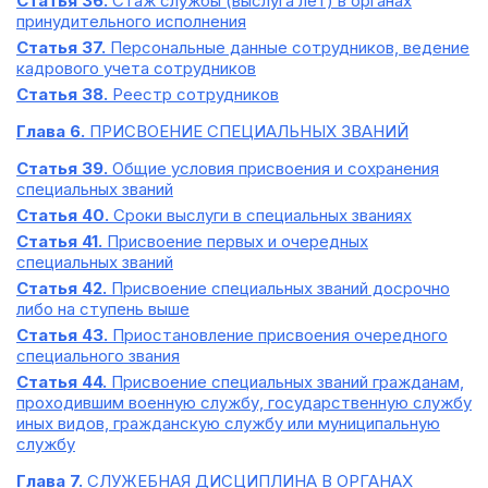
Статья 36.
Стаж службы (выслуга лет) в органах
принудительного исполнения
Статья 37.
Персональные данные сотрудников, ведение
кадрового учета сотрудников
Статья 38.
Реестр сотрудников
Глава 6.
ПРИСВОЕНИЕ СПЕЦИАЛЬНЫХ ЗВАНИЙ
Статья 39.
Общие условия присвоения и сохранения
специальных званий
Статья 40.
Сроки выслуги в специальных званиях
Статья 41.
Присвоение первых и очередных
специальных званий
Статья 42.
Присвоение специальных званий досрочно
либо на ступень выше
Статья 43.
Приостановление присвоения очередного
специального звания
Статья 44.
Присвоение специальных званий гражданам,
проходившим военную службу, государственную службу
иных видов, гражданскую службу или муниципальную
службу
Глава 7.
СЛУЖЕБНАЯ ДИСЦИПЛИНА В ОРГАНАХ