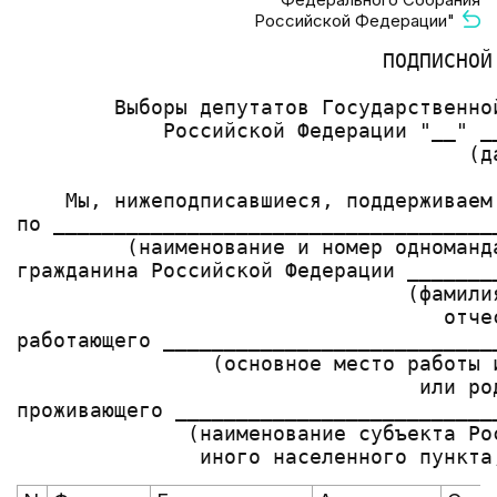
Российской Федерации"
                              ПОДПИСНОЙ 
        Выборы депутатов Государственно
            Российской Федерации "__" _
                                     (да
    Мы, нижеподписавшиеся, поддерживаем
по ____________________________________
         (наименование и номер одноманд
гражданина Российской Федерации _______
                                (фамили
                                   отче
работающего ___________________________
                (основное место работы 
                                 или род
проживающего __________________________
              (наименование субъекта Ро