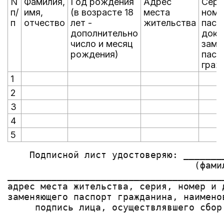
N
Фамилия,
Год рождения
Адрес
Сери
п/
имя,
(в возрасте 18
места
номе
п
отчество
лет -
жительства
пасп
дополнительно
доку
число и месяц
заме
рождения)
пасп
граж
1
2
3
4
5
    Подписной лист удостоверяю: _______
                                  (фами
_______________________________________
адрес места жительства, серия, номер и 
заменяющего паспорт гражданина, наимено
     подпись лица, осуществлявшего сбор