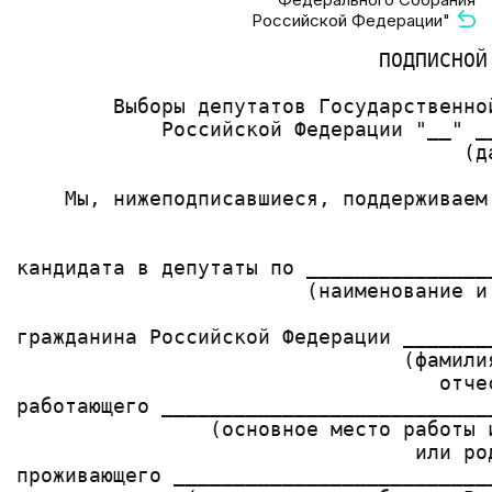
Российской Федерации"
                              ПОДПИСНОЙ 
        Выборы депутатов Государственно
            Российской Федерации "__" _
                                     (да
    Мы, нижеподписавшиеся, поддерживаем
                                       
                                       
кандидата в депутаты по _______________
                        (наименование и
                                        
гражданина Российской Федерации _______
                                (фамили
                                   отче
работающего ___________________________
                (основное место работы 
                                 или род
проживающего __________________________