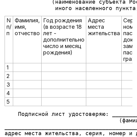
              (наименование субъекта Ро
N
Фамилия,
Год рождения
Адрес
Сери
п/
имя,
(в возрасте 18
места
номе
п
отчество
лет -
жительства
пасп
дополнительно
доку
число и месяц
заме
рождения)
пасп
граж
1
2
3
4
5
    Подписной лист удостоверяю: _______
                                  (фами
_______________________________________
адрес места жительства, серия, номер и 