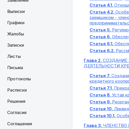
Заявления
Статья 4.1.
Отноше
Выписки
Статья 4.2.
Особен
заемщиком - член
Графики
предприниматель
Статья 5.
Регулир
Жалобы
Статья 6.
Обеспеч
Статья 6.1.
Обеспе
Записки
Статья 6.2.
Рассм
Листы
Глава 2.
СОЗДАНИЕ 
ДЕЯТЕЛЬНОСТИ КРЕ
Письма
Статья 7.
Создани
Протоколы
кредитного коопе
Статья 7.1.
Прекра
Расписки
Статья 8.
Устав к
Решения
Статья 9.
Реорган
Статья 10.
Ликвид
Согласия
Статья 10.1.
Особе
Соглашения
Глава 3.
ЧЛЕНСТВО 