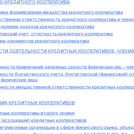
 КРЕДИТНОГО КООПЕРАТИВА
ики формирования имущества кредитного кооператива
твенная ответственность кредитного кооператива и членов
деление доходов кредитного кооператива
терский учет, отчетность кредитного кооператива
ие документов кредитного кооператива
ТИ ДЕЯТЕЛЬНОСТИ КРЕДИТНЫХ КООПЕРАТИВОВ, ЧЛЕНА
ности привлечения денежных средств физических лиц - чле
ости бухгалтерского учета, бухгалтерской (финансовой) о
 физические лица
ности имущественной ответственности кредитных коопера
ИЯ КРЕДИТНЫХ КООПЕРАТИВОВ
ные кооперативы второго уровня
(ассоциации) кредитных кооперативов
гулируемые организации в сфере финансового рынка, объе