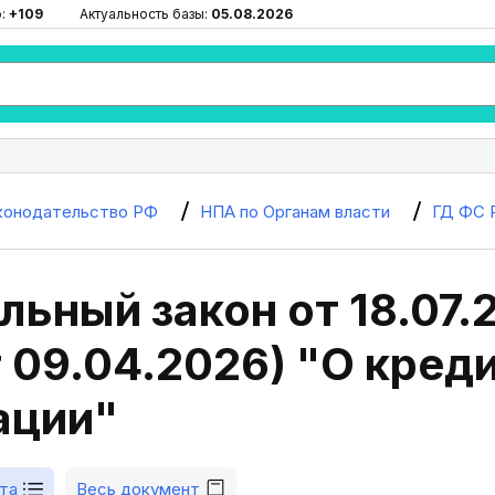
ю:
+109
Актуальность базы:
05.08.2026
конодательство РФ
НПА по Органам власти
ГД ФС 
ьный закон от 18.07.
т 09.04.2026) "О кред
ации"
та
Весь документ