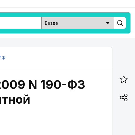
РФ
2009 N 190-ФЗ
итной