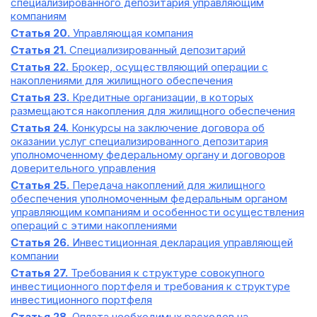
специализированного депозитария управляющим
компаниям
Статья 20.
Управляющая компания
Статья 21.
Специализированный депозитарий
Статья 22.
Брокер, осуществляющий операции с
накоплениями для жилищного обеспечения
Статья 23.
Кредитные организации, в которых
размещаются накопления для жилищного обеспечения
Статья 24.
Конкурсы на заключение договора об
оказании услуг специализированного депозитария
уполномоченному федеральному органу и договоров
доверительного управления
Статья 25.
Передача накоплений для жилищного
обеспечения уполномоченным федеральным органом
управляющим компаниям и особенности осуществления
операций с этими накоплениями
Статья 26.
Инвестиционная декларация управляющей
компании
Статья 27.
Требования к структуре совокупного
инвестиционного портфеля и требования к структуре
инвестиционного портфеля
Статья 28.
Оплата необходимых расходов на