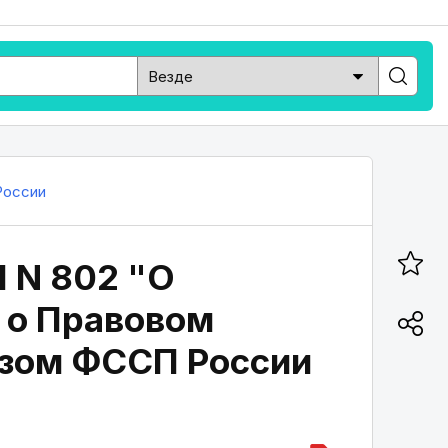
оссии
1 N 802 "О
 о Правовом
азом ФССП России