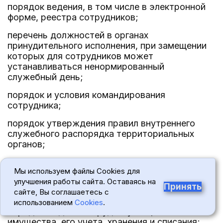
порядок ведения, в том числе в электронной
форме, реестра сотрудников;
перечень должностей в органах
принудительного исполнения, при замещении
которых для сотрудников может
устанавливаться ненормированный
служебный день;
порядок и условия командирования
сотрудника;
порядок утверждения правил внутреннего
служебного распорядка территориальных
органов;
перечень документов, подтверждающих
Мы используем файлы Cookies для
время, затраченное сотрудником на проезд к
улучшения работы сайта. Оставаясь на
месту проведения отпуска и обратно, и
Принять
сайте, Вы соглашаетесь с
порядок их представления;
использованием
Cookies
.
порядок выдачи сотруднику вещевого
имущества, его учета, хранения и списания;